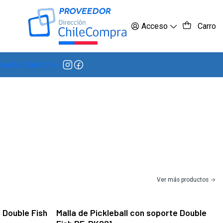
 más
Acceso
Carro
cuentes
Contacto
Ver más productos
l Double Fish
Malla de Pickleball con soporte Double