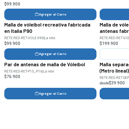
$99.900
Agregar al Carro
Malla de vóleibol recreativa fabricada
Malla de vóle
Agotado
en Italia P90
antenas fabr
RETE-RED-RET-VOLE-090
|
La rete
RETE-RED-RET-VO
$99.900
$199.900
Agregar al Carro
Par de antenas de malla de Vóleibol
Malla separa
(Metro lineal
RETE-RED-RET-P15_-P16
|
La rete
$76.900
RETE-RED-RET-SE
$39.900
desde
Agregar al Carro