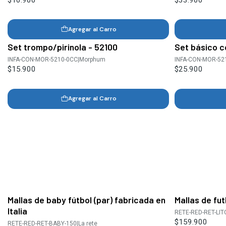
Agregar al Carro
Set trompo/pirinola - 52100
Set básico c
INFA-CON-MOR-5210-0CC
|
Morphum
INFA-CON-MOR-52
$15.900
$25.900
Agregar al Carro
Mallas de baby fútbol (par) fabricada en
Mallas de fut
Italia
RETE-RED-RET-LIT
$159.900
RETE-RED-RET-BABY-150
|
La rete