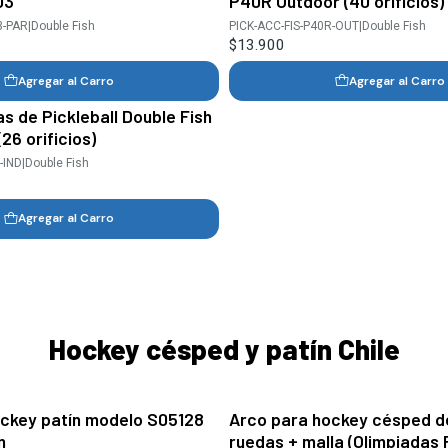
03
P40R Outdoor (40 orificios)
3-PAR
|
Double Fish
PICK-ACC-FIS-P40R-OUT
|
Double Fish
$13.900
Agregar al Carro
Agregar al Carro
s de Pickleball Double Fish
26 orificios)
-IND
|
Double Fish
Agregar al Carro
Hockey césped y patín Chile
ckey patín modelo S05128
Arco para hockey césped de
Agotado
m
ruedas + malla (Olimpiadas 