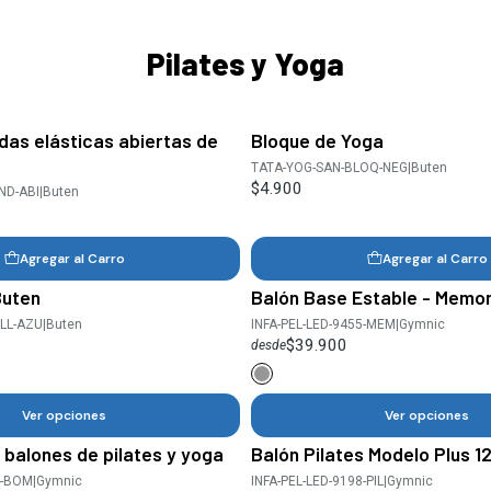
Pilates y Yoga
das elásticas abiertas de
Bloque de Yoga
TATA-YOG-SAN-BLOQ-NEG
|
Buten
$4.900
ND-ABI
|
Buten
Agregar al Carro
Agregar al Carro
Buten
Balón Base Estable - Memor
LL-AZU
|
Buten
INFA-PEL-LED-9455-MEM
|
Gymnic
$39.900
desde
Ver opciones
Ver opciones
 balones de pilates y yoga
Balón Pilates Modelo Plus 12
4-BOM
|
Gymnic
INFA-PEL-LED-9198-PIL
|
Gymnic