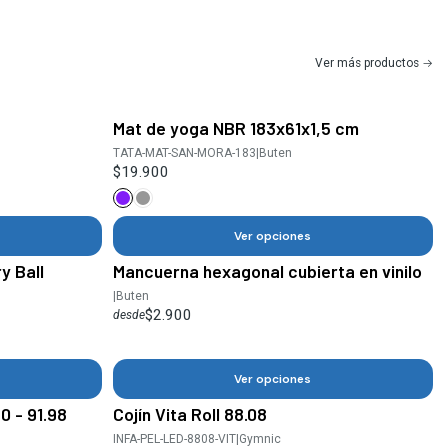
Ver más productos
Mat de yoga NBR 183x61x1,5 cm
TATA-MAT-SAN-MORA-183
|
Buten
$19.900
Ver opciones
y Ball
Mancuerna hexagonal cubierta en vinilo
|
Buten
$2.900
desde
Ver opciones
0 - 91.98
Cojín Vita Roll 88.08
INFA-PEL-LED-8808-VIT
|
Gymnic