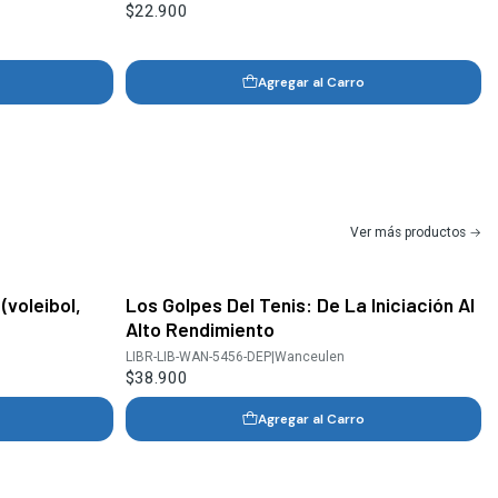
$22.900
Agregar al Carro
Ver más productos
(voleibol,
Los Golpes Del Tenis: De La Iniciación Al
Alto Rendimiento
LIBR-LIB-WAN-5456-DEP
|
Wanceulen
$38.900
Agregar al Carro