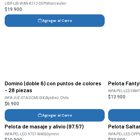
LIBR-LIB-WAN-8212-DEP
|
Wanceulen
$19.900
Agregar al Carro
Dominó (doble 6) con puntos de colores
Pelota Fanty
- 28 piezas
INFA-PEL-LED-FANT
$13.900
INFA-JUE-STA-DOMI-SIX
|
Ajedrez Chile
$6.900
Agregar al Carro
Pelota de masaje y alivio (97.57)
Pelota Salta
INFA-PEL-LED-9757-MAS
|
Gymnic
INFA-PEL-LED-OPP
$10.900
$33.900