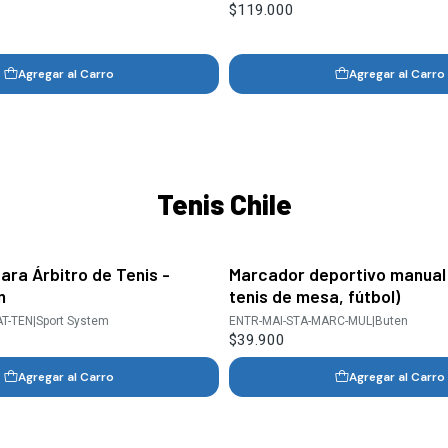
$119.000
Agregar al Carro
Agregar al Carro
Tenis Chile
ara Árbitro de Tenis -
Marcador deportivo manual 
m
tenis de mesa, fútbol)
AT-TEN
|
Sport System
ENTR-MAI-STA-MARC-MUL
|
Buten
$39.900
Agregar al Carro
Agregar al Carro