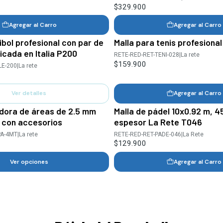
$329.900
Agregar al Carro
Agregar al Carro
ibol profesional con par de
Malla para tenis profesional
icada en Italia P200
RETE-RED-RET-TENI-028
|
La rete
$159.900
LE-200
|
La rete
Ver detalles
Agregar al Carro
dora de áreas de 2.5 mm
Malla de pádel 10x0.92 m, 
) con accesorios
espesor La Rete T046
PA-4MT
|
La rete
RETE-RED-RET-PADE-046
|
La Rete
$129.900
Ver opciones
Agregar al Carro