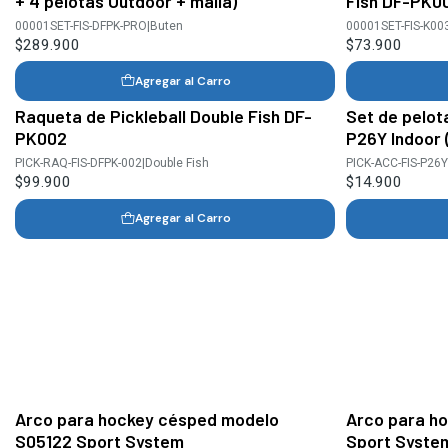
+ 4 pelotas Outdoor + malla)
Fish DF-PK0
00001SET-FIS-DFPK-PRO
|
Buten
00001SET-FIS-K00
$289.900
$73.900
Agregar al Carro
Raqueta de Pickleball Double Fish DF-
Set de pelota
PK002
P26Y Indoor (
PICK-RAQ-FIS-DFPK-002
|
Double Fish
PICK-ACC-FIS-P26Y
$99.900
$14.900
Agregar al Carro
Arco para hockey césped modelo
Arco para ho
S05122 Sport System
Sport Syste