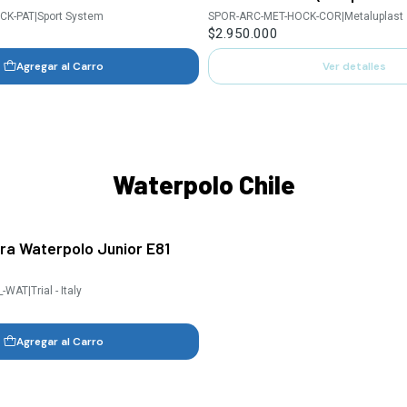
CK-PAT
|
Sport System
SPOR-ARC-MET-HOCK-COR
|
Metaluplast
$2.950.000
Agregar al Carro
Ver detalles
Waterpolo Chile
ra Waterpolo Junior E81
_-WAT
|
Trial - Italy
Agregar al Carro