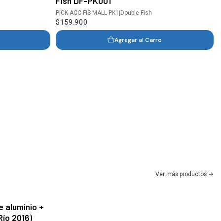
Fish DF-PK001
PICK-ACC-FIS-MALL-PK1
|
Double Fish
$159.900
Agregar al Carro
Ver más productos
 aluminio +
Río 2016)