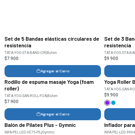
Set de 5 Bandas elásticas circulares de
Set de 3 Ban
resistencia
resistencia
TATA-YOG-STA-BAND-CIR
|
Buten
TATA-YOG-STA-BA
$7.900
$9.900
Agregar al Carro
Rodillo de espuma masaje Yoga (foam
Yoga Roller 
roller)
TATA-YOG-SAN-RO
$9.900
TATA-YOG-SAN-ROLL-FOA
|
Buten
$7.900
Agregar al Carro
Balón de Pilates Plus - Gymnic
Inflador para
INFA-PEL-LED-VE75-PIL
|
Gymnic
INFA-PEL-LED-990