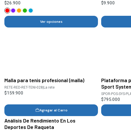
$26.900
$9.900
Ver opciones
Malla para tenis profesional (malla)
Plataforma p
Sport Syste
RETE-RED-RET-TENI-028
|
La rete
$159.900
SPOR-POS-SYS-PL
$795.000
Agregar al Carro
Análisis De Rendimiento En Los
Deportes De Raqueta