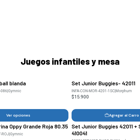
Juegos infantiles y mesa
ball blanda
Set Junior Buggies- 42011
-086
|
Gymnic
INFA-CON-MOR-4201-1SC
|
Morphum
$15.900
Ver opciones
Agregar al Carro
rina Oppy Grande Roja 80.35
Set Junior Buggies 42011 + 
410041
Y-ROJ
|
Gymnic