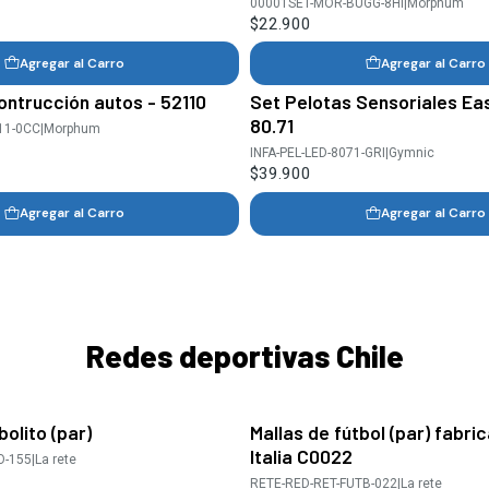
00001SET-MOR-BUGG-8HI
|
Morphum
$22.900
Agregar al Carro
Agregar al Carro
ontrucción autos - 52110
Set Pelotas Sensoriales Eas
80.71
11-0CC
|
Morphum
INFA-PEL-LED-8071-GRI
|
Gymnic
$39.900
Agregar al Carro
Agregar al Carro
Redes deportivas Chile
bolito (par)
Mallas de fútbol (par) fabri
Italia C0022
O-155
|
La rete
RETE-RED-RET-FUTB-022
|
La rete