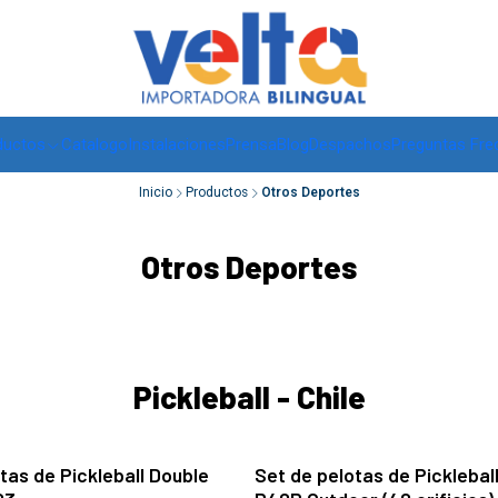
Envíos a todo Chile, RM de 1 a 3 días hábiles, regiones -
ver
ductos
Catalogo
Instalaciones
Prensa
Blog
Despachos
Preguntas Fre
Inicio
Productos
Otros Deportes
Otros Deportes
Pickleball - Chile
tas de Pickleball Double
Set de pelotas de Picklebal