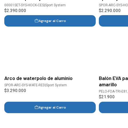
00001SET-SYS-HOCK-CES
|
Sport System
SPOR-ARC-SYS-HO
$2.390.000
$2.290.000
Agregar al Carro
Arco de waterpolo de aluminio
Balón EVA pa
amarillo
SPOR-ARC-SYS-WATE-RED
|
Sport System
$3.290.000
PELO-FOA-TRI-E81
$21.900
Agregar al Carro