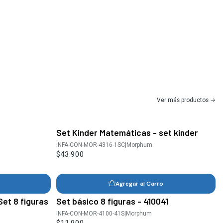
Ver más productos
Set Kinder Matemáticas - set kinder
INFA-CON-MOR-4316-1SC
|
Morphum
$43.900
Agregar al Carro
Set 8 figuras
Set básico 8 figuras - 410041
INFA-CON-MOR-4100-41S
|
Morphum
$11.900