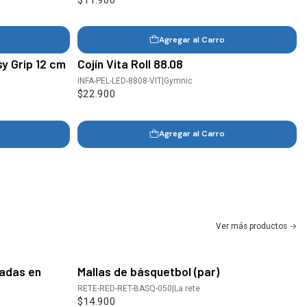
Agregar al Carro
y Grip 12 cm
Cojín Vita Roll 88.08
INFA-PEL-LED-8808-VIT
|
Gymnic
$22.900
Agregar al Carro
Ver más productos
cadas en
Mallas de básquetbol (par)
RETE-RED-RET-BASQ-050
|
La rete
$14.900