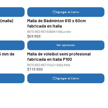
Agregar al Carro
 (malla)
Malla de Bádminton 610 x 60cm
fabricada en Italia
RETE-RED-RET-BADM-160
|
La rete
$69.900
Ver opciones
45 mm de
Malla de vóleibol semi profesional
fabricada en Italia P100
RETE-RED-RET-VOLE-100
|
la Rete
$119.900
Agregar al Carro