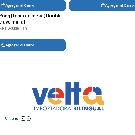
Agregar al Carro
Agregar al Carro
Pong (tenis de mesa) Double
cluye malla)
-INT
|
Double Fish
Agregar al Carro
Síguenos