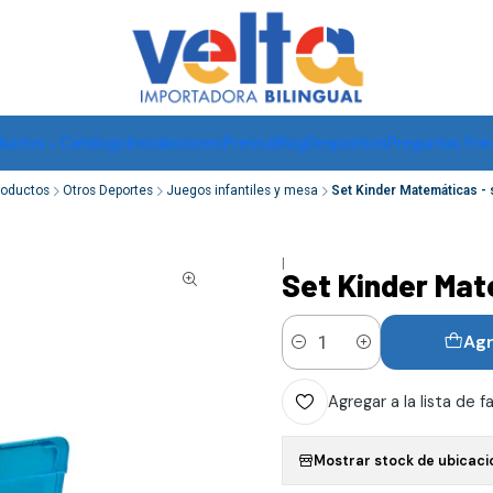
Envíos a todo Chile, RM de 1 a 3 días hábiles, regiones -
ver
ductos
Catalogo
Instalaciones
Prensa
Blog
Despachos
Preguntas Fre
roductos
Otros Deportes
Juegos infantiles y mesa
Set Kinder Matemáticas - 
|
Set Kinder Mat
Agr
Cantidad
Agregar a la lista de f
Mostrar stock de ubicaci