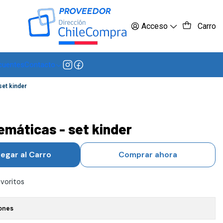
 más
Acceso
Carro
cuentes
Contacto
set kinder
emáticas - set kinder
egar al Carro
Comprar ahora
avoritos
ones