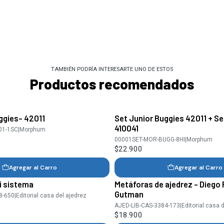
TAMBIÉN PODRÍA INTERESARTE UNO DE ESTOS
Productos recomendados
ggies- 42011
Set Junior Buggies 42011 + Se
410041
01-1SC
|
Morphum
00001SET-MOR-BUGG-8HI
|
Morphum
$22.900
Agregar al Carro
Agregar al Carro
i sistema
Metáforas de ajedrez - Diego
Gutman
8-650
|
Editorial casa del ajedrez
AJED-LIB-CAS-3384-173
|
Editorial casa 
$18.900