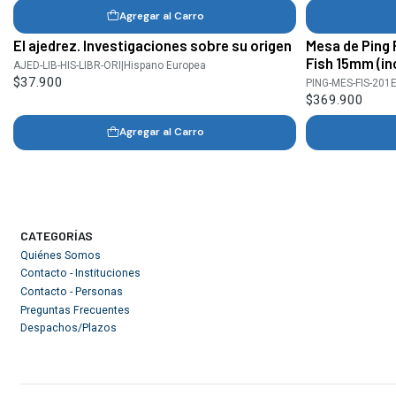
Agregar al Carro
El ajedrez. Investigaciones sobre su origen
Mesa de Ping 
Fish 15mm (in
AJED-LIB-HIS-LIBR-ORI
|
Hispano Europea
$37.900
PING-MES-FIS-201E
$369.900
Agregar al Carro
CATEGORÍAS
Quiénes Somos
Contacto - Instituciones
Contacto - Personas
Preguntas Frecuentes
Despachos/Plazos