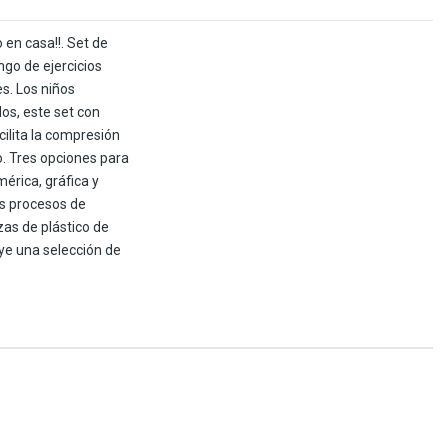
 en casa!!. Set de
go de ejercicios
s. Los niños
os, este set con
ilita la compresión
o. Tres opciones para
érica, gráfica y
os procesos de
as de plástico de
luye una selección de