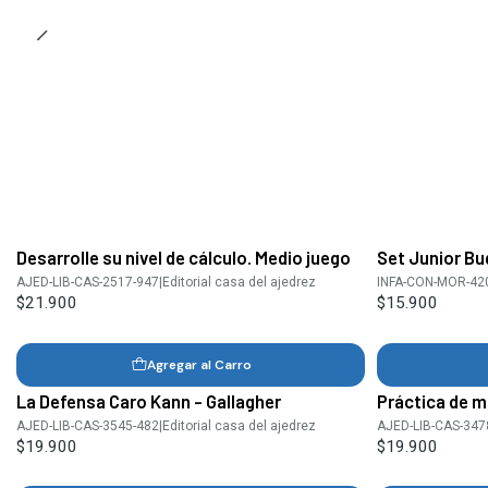
Desarrolle su nivel de cálculo. Medio juego
Set Junior Bu
AJED-LIB-CAS-2517-947
|
Editorial casa del ajedrez
INFA-CON-MOR-42
$21.900
$15.900
Agregar al Carro
La Defensa Caro Kann - Gallagher
Práctica de m
AJED-LIB-CAS-3545-482
|
Editorial casa del ajedrez
AJED-LIB-CAS-347
$19.900
$19.900