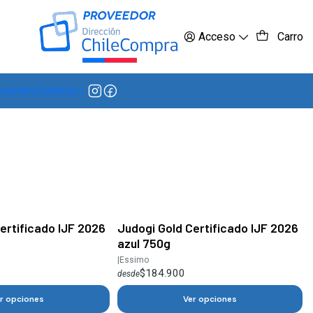
 más
Acceso
Carro
cuentes
Contacto
ertificado IJF 2026
Judogi Gold Certificado IJF 2026
azul 750g
|
Essimo
$184.900
desde
r opciones
Ver opciones