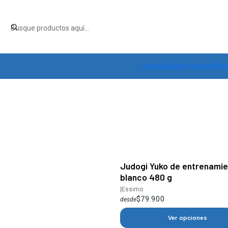
Inicio
Quiénes Somos
Pro
Judogi Yuko de entrenamie
blanco 480 g
|
Essimo
$79.900
desde
Ver opciones