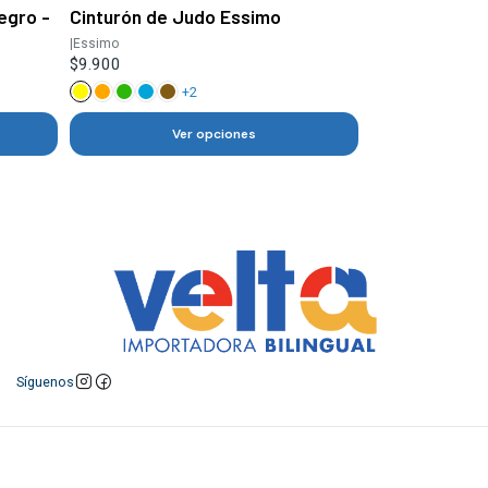
egro -
Cinturón de Judo Essimo
|
Essimo
$9.900
+2
Ver opciones
Síguenos