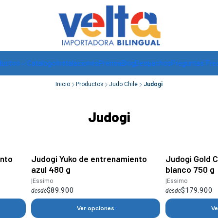
Envíos a todo Chile, RM de 1 a 3 días hábiles, regiones -
ver
ductos
Catalogo
Instalaciones
Prensa
Blog
Despachos
Preguntas Fre
Inicio
Productos
Judo Chile
Judogi
Judogi
nto
Judogi Yuko de entrenamiento
Judogi Gold C
azul 480 g
blanco 750 g
|
Essimo
|
Essimo
$89.900
$179.900
desde
desde
Ver opciones
Ve