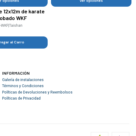
r opciones
Ver opciones
de 12x12m de karate
robado WKF
A-WKF
|
Taishan
regar al Carro
INFORMACIÓN
Galería de instalaciones
Términos y Condiciones
Políticas de Devoluciones y Reembolsos
Políticas de Privacidad