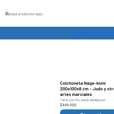
Inicio
Quiénes Somos
Pro
Colchoneta Nage-komi
200x100x8 cm - Judo y otr
artes marciales
TATA-JUD-POL-NAGE-AMA
|
Buten
$449.000