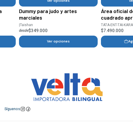
Ver opciones
Ve
a
Dummy para judo y artes
Área oficial 
marciales
cuadrado ap
|
Taishan
TATA-ENT-TAI-KAR
$349.000
$7.490.000
desde
Ver opciones
Ag
Síguenos