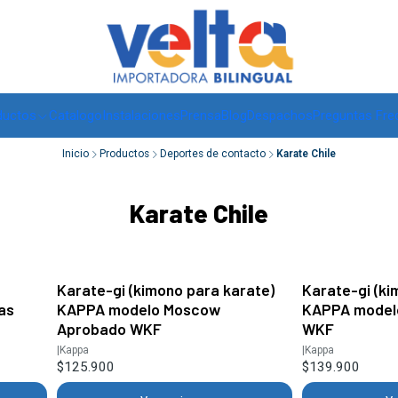
Envíos a todo Chile, RM de 1 a 3 días hábiles, regiones -
ver
ductos
Catalogo
Instalaciones
Prensa
Blog
Despachos
Preguntas Fre
Inicio
Productos
Deportes de contacto
Karate Chile
Karate Chile
Karate-gi (kimono para karate)
Karate-gi (ki
as
KAPPA modelo Moscow
KAPPA model
Aprobado WKF
WKF
|
Kappa
|
Kappa
$125.900
$139.900