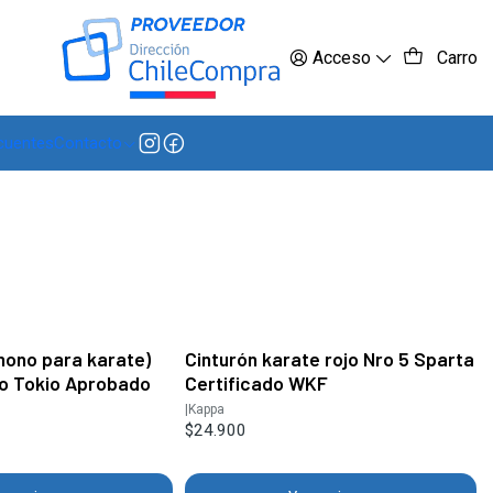
 más
Acceso
Carro
cuentes
Contacto
mono para karate)
Cinturón karate rojo Nro 5 Sparta
o Tokio Aprobado
Certificado WKF
|
Kappa
$24.900