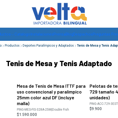
Envíos a todo Chile, RM de 1 a 3 días hábiles, regiones -
ver
ductos
Catalogo
Instalaciones
Prensa
Blog
Despachos
Preguntas Fre
io
Productos
Deportes Paralímpicos y Adaptados
Tenis de Mesa y Tenis Adap
Tenis de Mesa y Tenis Adaptado
Mesa de Tenis de Mesa ITTF para
Pelotas de t
uso convencional y paralímpico
729 tamaño 40
25mm color azul DF (incluye
unidades)
malla)
PING-ACC-729-3EST
$9.900
PING-MES-FIS-328A-25M
|
Double Fish
$1.590.000