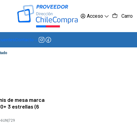
 más
Acceso
Carro
cuentes
Contacto
tado
enis de mesa marca
+ 3 estrellas (6
-6UN
|
729