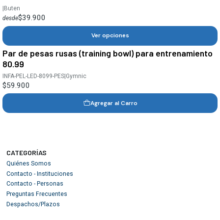
|
Buten
$39.900
desde
Ver opciones
Par de pesas rusas (training bowl) para entrenamiento
80.99
INFA-PEL-LED-8099-PES
|
Gymnic
$59.900
Agregar al Carro
CATEGORÍAS
Quiénes Somos
Contacto - Instituciones
Contacto - Personas
Preguntas Frecuentes
Despachos/Plazos