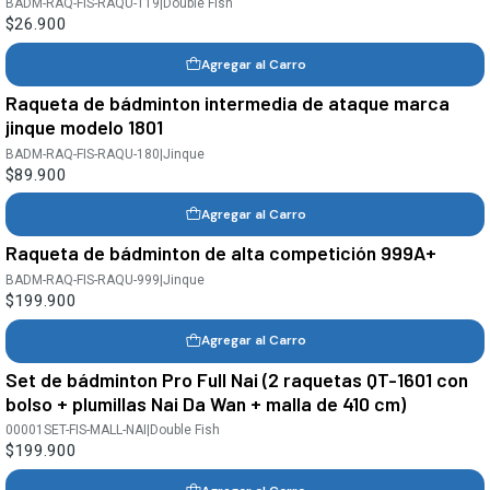
BADM-RAQ-FIS-RAQU-119
|
Double Fish
$26.900
Agregar al Carro
Raqueta de bádminton intermedia de ataque marca
jinque modelo 1801
BADM-RAQ-FIS-RAQU-180
|
Jinque
$89.900
Agregar al Carro
Raqueta de bádminton de alta competición 999A+
BADM-RAQ-FIS-RAQU-999
|
Jinque
$199.900
Agregar al Carro
Set de bádminton Pro Full Nai (2 raquetas QT-1601 con
bolso + plumillas Nai Da Wan + malla de 410 cm)
00001SET-FIS-MALL-NAI
|
Double Fish
$199.900