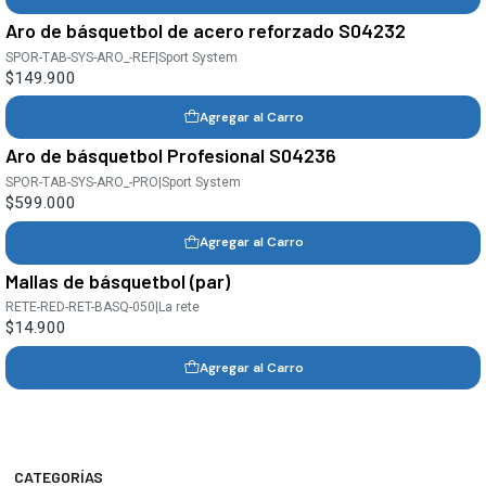
Aro de básquetbol de acero reforzado S04232
SPOR-TAB-SYS-ARO_-REF
|
Sport System
$149.900
Agregar al Carro
Aro de básquetbol Profesional S04236
SPOR-TAB-SYS-ARO_-PRO
|
Sport System
$599.000
Agregar al Carro
Mallas de básquetbol (par)
RETE-RED-RET-BASQ-050
|
La rete
$14.900
Agregar al Carro
CATEGORÍAS