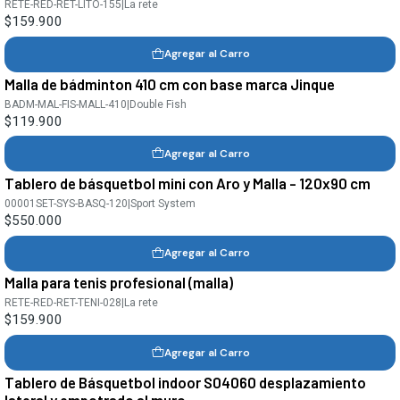
RETE-RED-RET-LITO-155
|
La rete
$159.900
Agregar al Carro
Malla de bádminton 410 cm con base marca Jinque
BADM-MAL-FIS-MALL-410
|
Double Fish
$119.900
Agregar al Carro
Tablero de básquetbol mini con Aro y Malla - 120x90 cm
00001SET-SYS-BASQ-120
|
Sport System
$550.000
Agregar al Carro
Malla para tenis profesional (malla)
RETE-RED-RET-TENI-028
|
La rete
$159.900
Agregar al Carro
Tablero de Básquetbol indoor S04060 desplazamiento
lateral y empotrado al muro