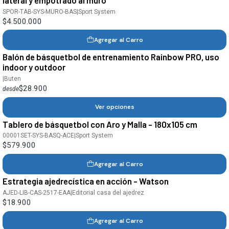
SPOR-TAB-SYS-MURO-BAS
|
Sport System
$4.500.000
Agregar al Carro
Balón de básquetbol de entrenamiento Rainbow PRO, uso
indoor y outdoor
|
Buten
$28.900
desde
Ver opciones
Tablero de básquetbol con Aro y Malla - 180x105 cm
00001SET-SYS-BASQ-ACE
|
Sport System
$579.900
Agregar al Carro
Estrategia ajedrecística en acción - Watson
AJED-LIB-CAS-2517-EAA
|
Editorial casa del ajedrez
$18.900
Agregar al Carro