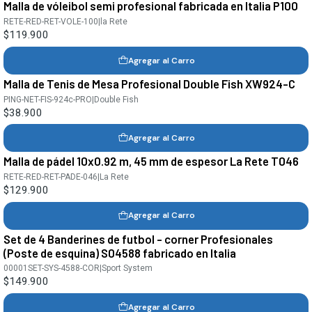
Malla de vóleibol semi profesional fabricada en Italia P100
RETE-RED-RET-VOLE-100
|
la Rete
$119.900
Agregar al Carro
Malla de Tenis de Mesa Profesional Double Fish XW924-C
PING-NET-FIS-924c-PRO
|
Double Fish
$38.900
Agregar al Carro
Malla de pádel 10x0.92 m, 45 mm de espesor La Rete T046
RETE-RED-RET-PADE-046
|
La Rete
$129.900
Agregar al Carro
Set de 4 Banderines de futbol - corner Profesionales
(Poste de esquina) S04588 fabricado en Italia
00001SET-SYS-4588-COR
|
Sport System
$149.900
Agregar al Carro