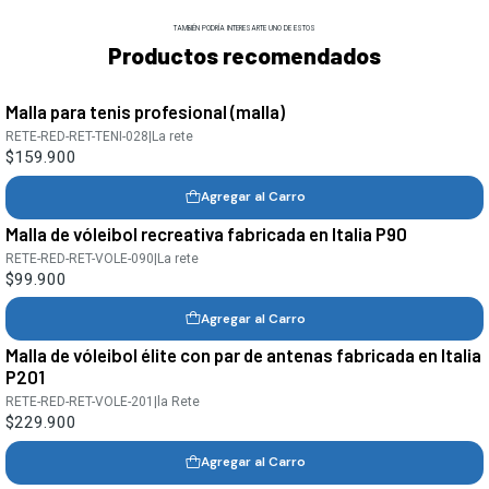
TAMBIÉN PODRÍA INTERESARTE UNO DE ESTOS
Productos recomendados
Malla para tenis profesional (malla)
RETE-RED-RET-TENI-028
|
La rete
$159.900
Agregar al Carro
Malla de vóleibol recreativa fabricada en Italia P90
RETE-RED-RET-VOLE-090
|
La rete
$99.900
Agregar al Carro
Malla de vóleibol élite con par de antenas fabricada en Italia
P201
RETE-RED-RET-VOLE-201
|
la Rete
$229.900
Agregar al Carro