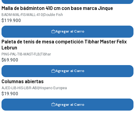
Malla de bádminton 410 cm con base marca Jinque
BADM-MAL-FIS-MALL-410
|
Double Fish
$119.900
Agregar al Carro
Paleta de tenis de mesa competición Tibhar Master Felix
Lebrun
PING-PAL-TIB-MAST-FLB
|
Tibhar
$69.900
Agregar al Carro
Columnas abiertas
AJED-LIB-HIS-LIBR-ABI
|
Hispano Europea
$19.900
Agregar al Carro