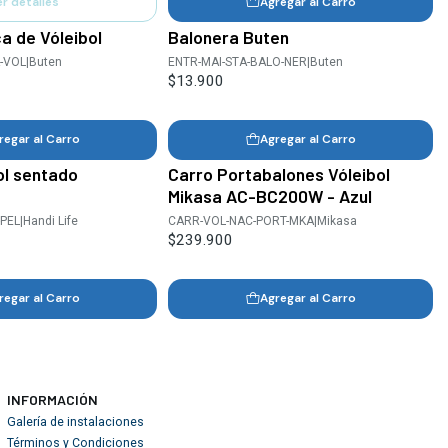
er detalles
Agregar al Carro
ca de Vóleibol
Balonera Buten
A-VOL
|
Buten
ENTR-MAI-STA-BALO-NER
|
Buten
$13.900
regar al Carro
Agregar al Carro
ol sentado
Carro Portabalones Vóleibol
Mikasa AC-BC200W - Azul
-PEL
|
Handi Life
CARR-VOL-NAC-PORT-MKA
|
Mikasa
$239.900
regar al Carro
Agregar al Carro
INFORMACIÓN
Galería de instalaciones
Términos y Condiciones