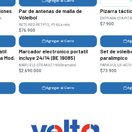
Agregar al Carro
V
lones
Par de antenas de malla de
Pizarra tácti
Vóleibol
m
ENTR-MAI-STA-PIZ
$7.900
RETE-RED-RET-P15_-P16
|
La rete
$76.900
Agregar al Carro
Ag
til
Marcador electronico portatil
Set de vóleib
la Mod.
incluye 24/14 (BE 19085)
paralímpico
MARC-ELE-STR-MULT-190
|
Stramatel
PARA-VOL-LIF-4070
$2.690.000
$73.900
Agregar al Carro
Ag