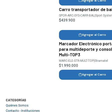
Agregar al Carro
Carro transportador de ba
SPOR-ARC-SYS-CARR-BAL
|
Sport Syste
$439.900
Agregar al Carro
Marcador Electrónico porta
para multideporte y conso
Multi-TOP3
MARC-ELE-STR-MULT-TOP
|
Stramatel
$1.990.000
Agregar al Carro
CATEGORÍAS
Quiénes Somos
Contacto - Instituciones