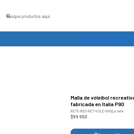
Inicio
Quiénes Somos
Pro
Malla de vóleibol recreativ
fabricada en Italia P90
RETE-RED-RET-VOLE-090
|
La rete
$99.900