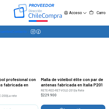
 más
Acceso
Carro
cuentes
Contacto
bol profesional con
Malla de vóleibol élite con par de
s fabricada en
antenas fabricada en Italia P201
RETE-RED-RET-VOLE-201
|
la Rete
$229.900
E-200
|
La rete