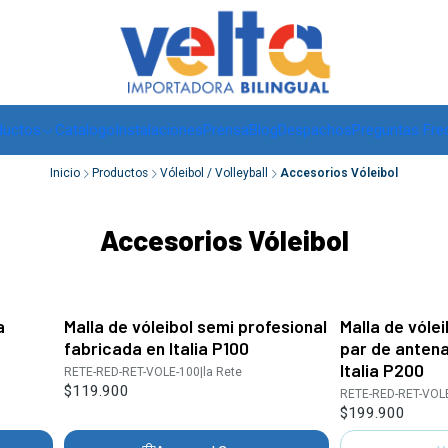
Envíos a todo Chile, RM de 1 a 3 días hábiles, regiones -
ver
ductos
Catalogo
Instalaciones
Prensa
Blog
Despachos
Preguntas Fre
Inicio
Productos
Vóleibol / Volleyball
Accesorios Vóleibol
Accesorios Vóleibol
a
Malla de vóleibol semi profesional
Malla de vólei
Agotado
fabricada en Italia P100
par de antena
Italia P200
RETE-RED-RET-VOLE-100
|
la Rete
$119.900
RETE-RED-RET-VOL
$199.900