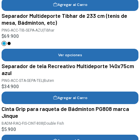
Agregar al Carro
Separador Multideporte Tibhar de 233 cm (tenis de
mesa, Bádminton, etc)
PING-ACC-TIB-SEPA-AZU
|
Tibhar
$69.900
Ver opciones
Separador de tela Recreativo Multideporte 140x75cm
azul
PING-ACC-STA-SEPA-TEL
|
Buten
$34.900
Agregar al Carro
Cinta Grip para raqueta de Bádminton PG808 marca
Jinque
BADM-RAQ-FIS-CINT-808
|
Double Fish
$5.900