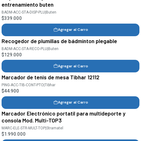
entrenamiento buten
BADM-ACC-STA-DISP-PLU
|
Buten
$339.000
Agregar al Carro
Recogedor de plumillas de bádminton plegable
BADM-ACC-STA-RECO-PLU
|
Buten
$129.000
Agregar al Carro
Marcador de tenis de mesa Tibhar 12112
PING-ACC-TIB-CONT-PTO
|
Tibhar
$44.900
Agregar al Carro
Marcador Electrónico portatil para multideporte y
consola Mod. Multi-TOP3
MARC-ELE-STR-MULT-TOP
|
Stramatel
$1.990.000