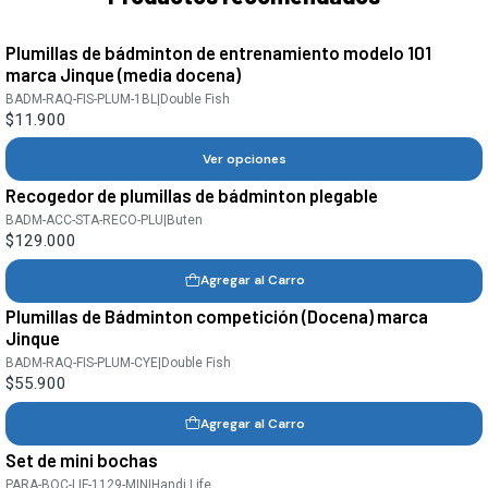
Plumillas de bádminton de entrenamiento modelo 101
marca Jinque (media docena)
BADM-RAQ-FIS-PLUM-1BL
|
Double Fish
$11.900
Ver opciones
Recogedor de plumillas de bádminton plegable
BADM-ACC-STA-RECO-PLU
|
Buten
$129.000
Agregar al Carro
Plumillas de Bádminton competición (Docena) marca
Jinque
BADM-RAQ-FIS-PLUM-CYE
|
Double Fish
$55.900
Agregar al Carro
Set de mini bochas
PARA-BOC-LIF-1129-MIN
|
Handi Life