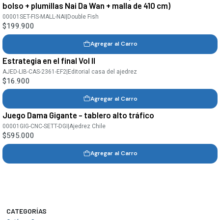
bolso + plumillas Nai Da Wan + malla de 410 cm)
00001SET-FIS-MALL-NAI
|
Double Fish
$199.900
Agregar al Carro
Estrategia en el final Vol II
AJED-LIB-CAS-2361-EF2
|
Editorial casa del ajedrez
$16.900
Agregar al Carro
Juego Dama Gigante - tablero alto tráfico
00001GIG-CNC-SETT-DGI
|
Ajedrez Chile
$595.000
Agregar al Carro
CATEGORÍAS