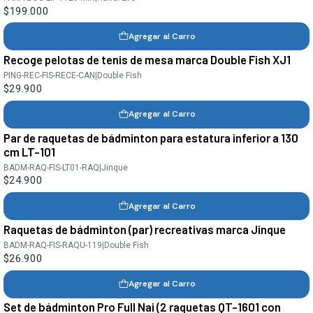
$199.000
Agregar al Carro
Recoge pelotas de tenis de mesa marca Double Fish XJ1
PING-REC-FIS-RECE-CAN
|
Double Fish
$29.900
Agregar al Carro
Par de raquetas de bádminton para estatura inferior a 130
cm LT-101
BADM-RAQ-FIS-LT01-RAQ
|
Jinque
$24.900
Agregar al Carro
Raquetas de bádminton (par) recreativas marca Jinque
BADM-RAQ-FIS-RAQU-119
|
Double Fish
$26.900
Agregar al Carro
Set de bádminton Pro Full Nai (2 raquetas QT-1601 con