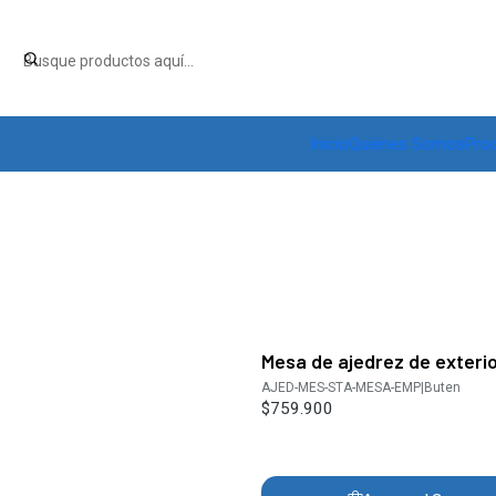
Inicio
Quiénes Somos
Pro
Mesa de ajedrez de exteri
AJED-MES-STA-MESA-EMP
|
Buten
$759.900