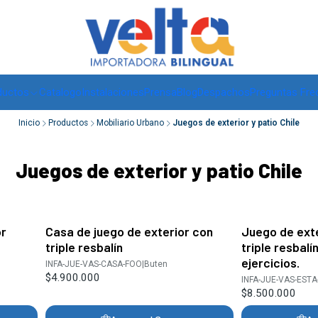
Envíos a todo Chile, RM de 1 a 3 días hábiles, regiones -
ver
ductos
Catalogo
Instalaciones
Prensa
Blog
Despachos
Preguntas Fre
Inicio
Productos
Mobiliario Urbano
Juegos de exterior y patio Chile
Juegos de exterior y patio Chile
or
Casa de juego de exterior con
Juego de exte
triple resbalín
triple resbalí
ejercicios.
INFA-JUE-VAS-CASA-FOO
|
Buten
$4.900.000
INFA-JUE-VAS-EST
$8.500.000