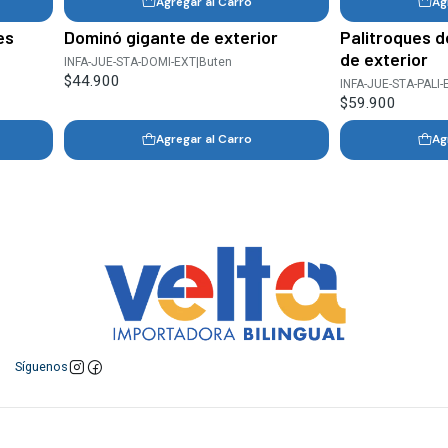
Agregar al Carro
Ag
es
Dominó gigante de exterior
Palitroques 
de exterior
INFA-JUE-STA-DOMI-EXT
|
Buten
$44.900
INFA-JUE-STA-PALI-
$59.900
Agregar al Carro
Ag
Síguenos