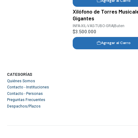
Agregar al Carro
Xilófono de Torres Musical
Gigantes
INFA-XIL-VAS-TUBO-GRA
|
Buten
$3.500.000
Agregar al Carro
CATEGORÍAS
Quiénes Somos
Contacto - Instituciones
Contacto - Personas
Preguntas Frecuentes
Despachos/Plazos