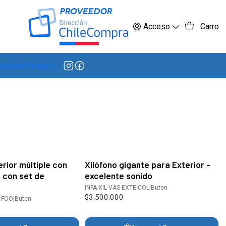
 más
Acceso
Carro
cuentes
Contacto
rior múltiple con
Xilófono gigante para Exterior -
n con set de
excelente sonido
INFA-XIL-VAS-EXTE-COL
|
Buten
$3.500.000
A-FOO
|
Buten