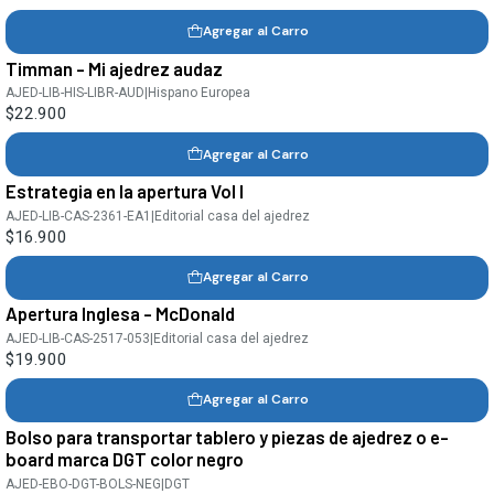
Agregar al Carro
Timman - Mi ajedrez audaz
AJED-LIB-HIS-LIBR-AUD
|
Hispano Europea
$22.900
Agregar al Carro
Estrategia en la apertura Vol I
AJED-LIB-CAS-2361-EA1
|
Editorial casa del ajedrez
$16.900
Agregar al Carro
Apertura Inglesa - McDonald
AJED-LIB-CAS-2517-053
|
Editorial casa del ajedrez
$19.900
Agregar al Carro
Bolso para transportar tablero y piezas de ajedrez o e-
board marca DGT color negro
AJED-EBO-DGT-BOLS-NEG
|
DGT