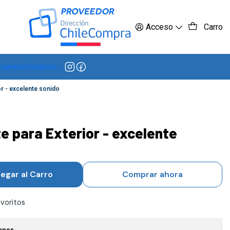
 más
Acceso
Carro
cuentes
Contacto
or - excelente sonido
e para Exterior - excelente
egar al Carro
Comprar ahora
avoritos
ones