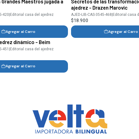
s Grandes Maestros jugada a
Secretos de las transformac
ajedrez - Drazen Marovic
5-420
|
Editorial casa del ajedrez
AJED-LIB-CAS-3545-468
|
Editorial casa 
$18.900
Agregar al Carro
Agregar al Carro
edrez dinámico - Beim
5-451
|
Editorial casa del ajedrez
Agregar al Carro