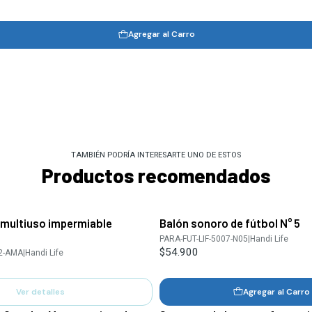
Agregar al Carro
TAMBIÉN PODRÍA INTERESARTE UNO DE ESTOS
Productos recomendados
 multiuso impermiable
Balón sonoro de fútbol N° 5
PARA-FUT-LIF-5007-N05
|
Handi Life
$54.900
42-AMA
|
Handi Life
Ver detalles
Agregar al Carro