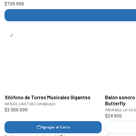
$759.900
Xilófono de Torres Musicales Gigantes
Balón sonoro
Agotado
Butterfly
INFA-XIL-VAS-TUBO-GRA
|
Buten
$3.500.000
PARA-MUL-LIF-50
$24.900
Agregar al Carro