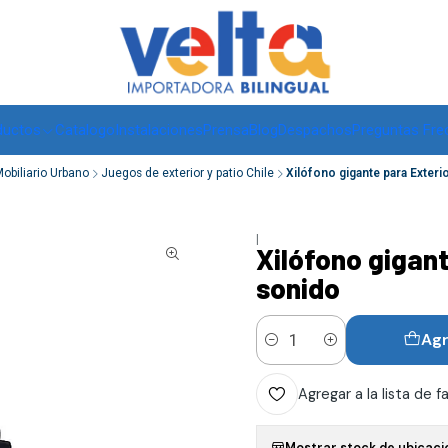
Envíos a todo Chile, RM de 1 a 3 días hábiles, regiones -
ver
ductos
Catalogo
Instalaciones
Prensa
Blog
Despachos
Preguntas Fre
obiliario Urbano
Juegos de exterior y patio Chile
Xilófono gigante para Exteri
|
Xilófono gigant
sonido
Agr
Cantidad
Agregar a la lista de f
Mostrar stock de ubicaci