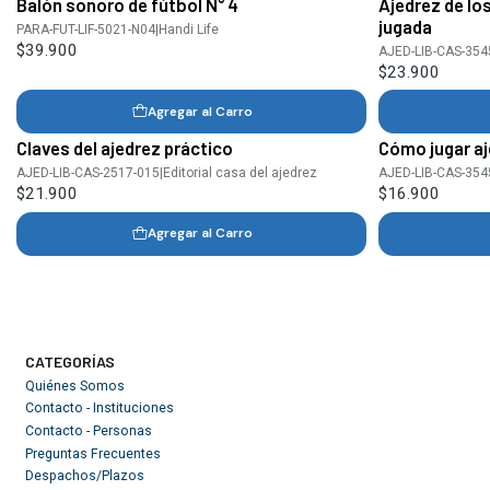
Balón sonoro de fútbol N° 4
Ajedrez de lo
jugada
PARA-FUT-LIF-5021-N04
|
Handi Life
$39.900
AJED-LIB-CAS-354
$23.900
Agregar al Carro
Claves del ajedrez práctico
Cómo jugar aj
AJED-LIB-CAS-2517-015
|
Editorial casa del ajedrez
AJED-LIB-CAS-354
$21.900
$16.900
Agregar al Carro
CATEGORÍAS
Quiénes Somos
Contacto - Instituciones
Contacto - Personas
Preguntas Frecuentes
Despachos/Plazos