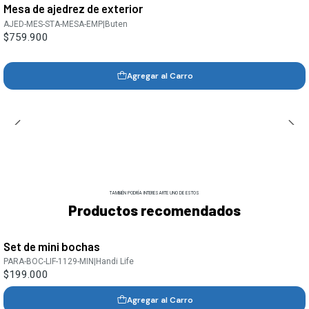
Mesa de ajedrez de exterior
AJED-MES-STA-MESA-EMP
|
Buten
$759.900
Agregar al Carro
TAMBIÉN PODRÍA INTERESARTE UNO DE ESTOS
Productos recomendados
Set de mini bochas
PARA-BOC-LIF-1129-MIN
|
Handi Life
$199.000
Agregar al Carro