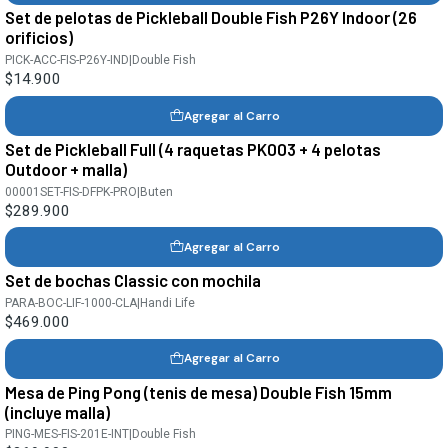
Set de pelotas de Pickleball Double Fish P26Y Indoor (26
orificios)
PICK-ACC-FIS-P26Y-IND
|
Double Fish
$14.900
Agregar al Carro
Set de Pickleball Full (4 raquetas PK003 + 4 pelotas
Outdoor + malla)
00001SET-FIS-DFPK-PRO
|
Buten
$289.900
Agregar al Carro
Set de bochas Classic con mochila
PARA-BOC-LIF-1000-CLA
|
Handi Life
$469.000
Agregar al Carro
Mesa de Ping Pong (tenis de mesa) Double Fish 15mm
(incluye malla)
PING-MES-FIS-201E-INT
|
Double Fish