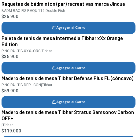
Raquetas de bádminton (par) recreativas marca Jinque
BADM-RAQ-FIS-RAQU-119
|
Double Fish
$26.900
Agregar al Carro
Paleta de tenis de mesa intermedia Tibhar xXx Orange
Edition
PING-PAL-TIB-XXX--ORG
|
Tibhar
$35.900
Agregar al Carro
Madero de tenis de mesa Tibhar Defense Plus FL (cóncavo)
PING-PAL-TIB-DEPL-CON
|
Tibhar
$59.900
Agregar al Carro
Madero de tenis de mesa Tibhar Stratus Samsonov Carbon
OFF+
|
Tibhar
$119.000