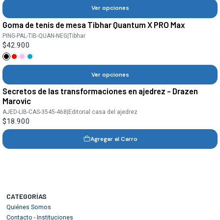
Ver opciones
Goma de tenis de mesa Tibhar Quantum X PRO Max
PING-PAL-TIB-QUAN-NEG
|
Tibhar
$42.900
Ver opciones
Secretos de las transformaciones en ajedrez - Drazen
Marovic
AJED-LIB-CAS-3545-468
|
Editorial casa del ajedrez
$18.900
Agregar al Carro
CATEGORÍAS
Quiénes Somos
Contacto - Instituciones