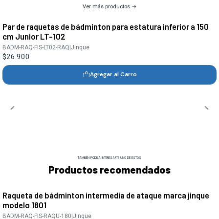
Ver más productos
Par de raquetas de bádminton para estatura inferior a 150
cm Junior LT-102
BADM-RAQ-FIS-LT02-RAQ
|
Jinque
$26.900
Agregar al Carro
TAMBIÉN PODRÍA INTERESARTE UNO DE ESTOS
Productos recomendados
Raqueta de bádminton intermedia de ataque marca jinque
modelo 1801
BADM-RAQ-FIS-RAQU-180
|
Jinque