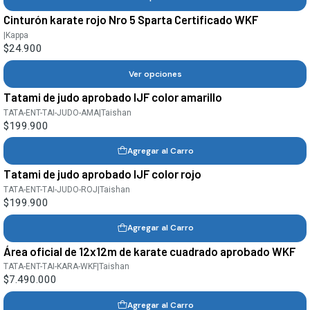
Cinturón karate rojo Nro 5 Sparta Certificado WKF
|
Kappa
$24.900
Ver opciones
Tatami de judo aprobado IJF color amarillo
TATA-ENT-TAI-JUDO-AMA
|
Taishan
$199.900
Agregar al Carro
Tatami de judo aprobado IJF color rojo
TATA-ENT-TAI-JUDO-ROJ
|
Taishan
$199.900
Agregar al Carro
Área oficial de 12x12m de karate cuadrado aprobado WKF
TATA-ENT-TAI-KARA-WKF
|
Taishan
$7.490.000
Agregar al Carro