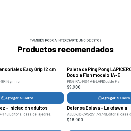
TAMBIÉN PODRÍA INTERESARTE UNO DE ESTOS
Productos recomendados
ensoriales Easy Grip 12 cm
Paleta de Ping Pong LAPICER
Double Fish modelo 1A-E
-GRI
|
Gymnic
PING-PAL-FIS-1A-E-LAP
|
Double Fish
$9.900
Agregar al Carro
Agregar al Carro
ez - iniciación adultos
Defensa Eslava - Lakdawala
7-145
|
Editorial casa del ajedrez
AJED-LIB-CAS-2517-374
|
Editorial casa 
$18.900