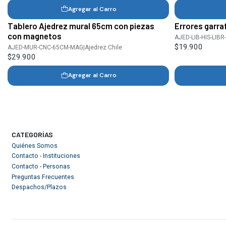
Agregar al Carro
Tablero Ajedrez mural 65cm con piezas
Errores garra
con magnetos
AJED-LIB-HIS-LIBR
$19.900
AJED-MUR-CNC-65CM-MAG
|
Ajedrez Chile
$29.900
Agregar al Carro
CATEGORÍAS
Quiénes Somos
Contacto - Instituciones
Contacto - Personas
Preguntas Frecuentes
Despachos/Plazos