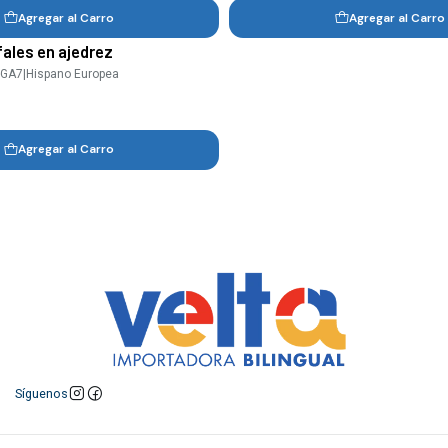
Agregar al Carro
Agregar al Carro
fales en ajedrez
-GA7
|
Hispano Europea
Agregar al Carro
Síguenos