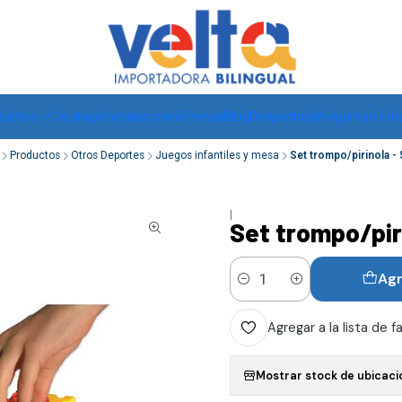
Envíos a todo Chile, RM de 1 a 3 días hábiles, regiones -
ver
ductos
Catalogo
Instalaciones
Prensa
Blog
Despachos
Preguntas Fre
Productos
Otros Deportes
Juegos infantiles y mesa
Set trompo/pirinola -
|
Set trompo/pir
Agr
Cantidad
Agregar a la lista de f
Mostrar stock de ubicaci