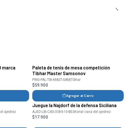
O marca
Paleta de tenis de mesa competición
Tibhar Master Samsonov
PING-PAL-TIB-MAST-SAM
|
Tibhar
$59.900
Agregar al Carro
Juegue la Najdorf de la defensa Siciliana
del ajedrez
AJED-LIB-CAS-3384-104
|
Editorial casa del ajedrez
$17.900