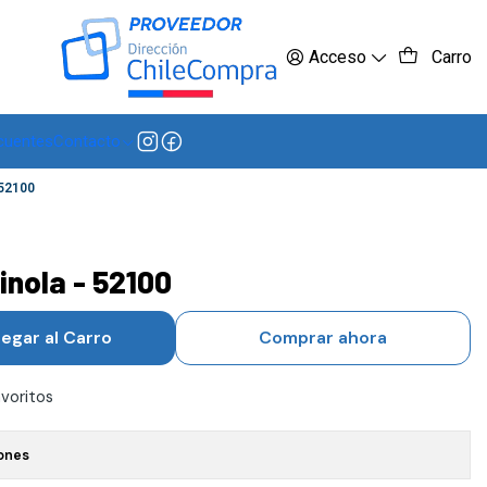
 más
Acceso
Carro
cuentes
Contacto
 52100
inola - 52100
egar al Carro
Comprar ahora
avoritos
ones