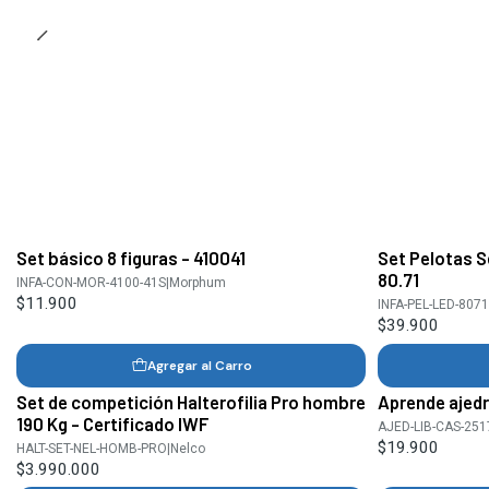
Set básico 8 figuras - 410041
Set Pelotas S
80.71
INFA-CON-MOR-4100-41S
|
Morphum
$11.900
INFA-PEL-LED-8071
$39.900
Agregar al Carro
Set de competición Halterofilia Pro hombre
Aprende ajedr
190 Kg - Certificado IWF
AJED-LIB-CAS-251
$19.900
HALT-SET-NEL-HOMB-PRO
|
Nelco
$3.990.000