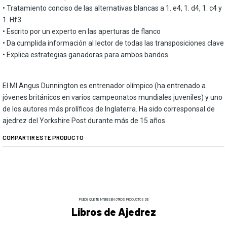
• Tratamiento conciso de las alternativas blancas a 1. e4, 1. d4, 1. c4 y
1. Hf3
• Escrito por un experto en las aperturas de flanco
• Da cumplida información al lector de todas las transposiciones clave
• Explica estrategias ganadoras para ambos bandos
El MI Angus Dunnington es entrenador olímpico (ha entrenado a
jóvenes británicos en varios campeonatos mundiales juveniles) y uno
de los autores más prolíficos de Inglaterra. Ha sido corresponsal de
ajedrez del Yorkshire Post durante más de 15 años.
COMPARTIR ESTE PRODUCTO
PUEDE QUE TE INTERESEN OTROS PRODUCTOS DE
Libros de Ajedrez