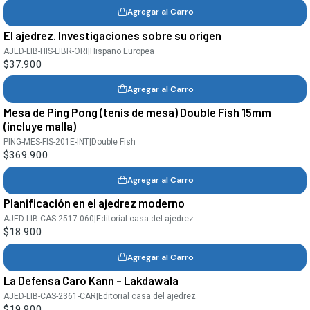
Agregar al Carro
El ajedrez. Investigaciones sobre su origen
AJED-LIB-HIS-LIBR-ORI
|
Hispano Europea
$37.900
Agregar al Carro
Mesa de Ping Pong (tenis de mesa) Double Fish 15mm
(incluye malla)
PING-MES-FIS-201E-INT
|
Double Fish
$369.900
Agregar al Carro
Planificación en el ajedrez moderno
AJED-LIB-CAS-2517-060
|
Editorial casa del ajedrez
$18.900
Agregar al Carro
La Defensa Caro Kann - Lakdawala
AJED-LIB-CAS-2361-CAR
|
Editorial casa del ajedrez
$19.900