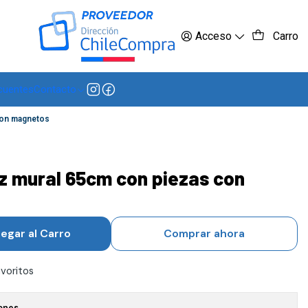
 más
Acceso
Carro
cuentes
Contacto
con magnetos
z mural 65cm con piezas con
egar al Carro
Comprar ahora
avoritos
ones