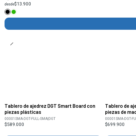
$13.900
desde
Tablero de ajedrez DGT Smart Board con
Tablero de a
piezas plásticas
piezas de ma
00001SMA-DGT-FULL-SMA
|
DGT
00001SMA-DGT-F
$589.000
$699.900