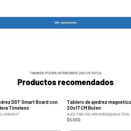
Ver opciones
TAMBIÉN PODRÍA INTERESARTE UNO DE ESTOS
Productos recomendados
jedrez DGT Smart Board con
Tablero de ajedrez magnético 
dera Timeless
20x17 CM Buten
ULL-MAD
|
DGT
AJED-TAB-CNC-MIN-MAG
|
Ajedrez Chile
$5.000