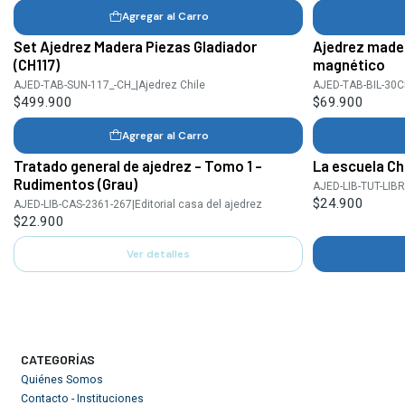
Agregar al Carro
Set Ajedrez Madera Piezas Gladiador
Ajedrez mader
(CH117)
magnético
AJED-TAB-SUN-117_-CH_
|
Ajedrez Chile
AJED-TAB-BIL-30
$499.900
$69.900
Agregar al Carro
Tratado general de ajedrez - Tomo 1 -
La escuela Ch
Agotado
Rudimentos (Grau)
AJED-LIB-TUT-LIBR
$24.900
AJED-LIB-CAS-2361-267
|
Editorial casa del ajedrez
$22.900
Ver detalles
CATEGORÍAS
Quiénes Somos
Contacto - Instituciones