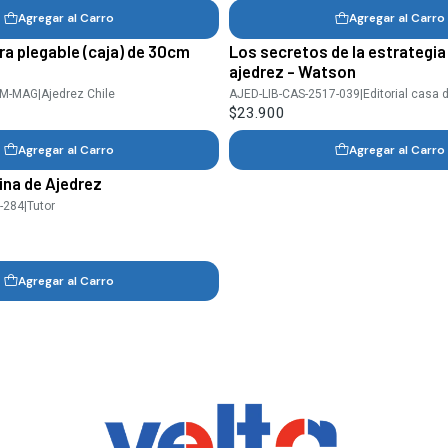
Agregar al Carro
Agregar al Carro
a plegable (caja) de 30cm
Los secretos de la estrategi
ajedrez - Watson
CM-MAG
|
Ajedrez Chile
AJED-LIB-CAS-2517-039
|
Editorial casa 
$23.900
Agregar al Carro
Agregar al Carro
ina de Ajedrez
-284
|
Tutor
Agregar al Carro