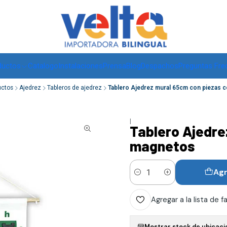
Envíos a todo Chile, RM de 1 a 3 días hábiles, regiones -
ver
ductos
Catalogo
Instalaciones
Prensa
Blog
Despachos
Preguntas Fre
uctos
Ajedrez
Tableros de ajedrez
Tablero Ajedrez mural 65cm con piezas 
|
Tablero Ajedre
magnetos
Agr
Cantidad
Agregar a la lista de f
Mostrar stock de ubicaci