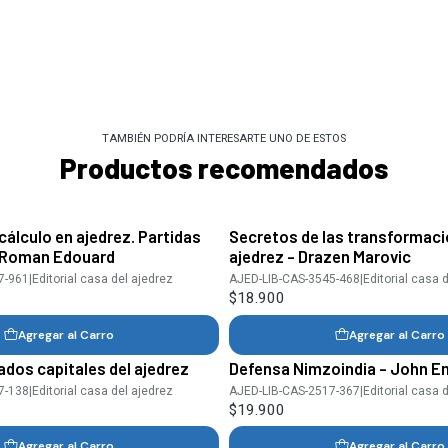
TAMBIÉN PODRÍA INTERESARTE UNO DE ESTOS
Productos recomendados
cálculo en ajedrez. Partidas
Secretos de las transformac
- Roman Edouard
ajedrez - Drazen Marovic
7-961
|
Editorial casa del ajedrez
AJED-LIB-CAS-3545-468
|
Editorial casa 
$18.900
Agregar al Carro
Agregar al Carro
ados capitales del ajedrez
Defensa Nimzoindia - John 
7-138
|
Editorial casa del ajedrez
AJED-LIB-CAS-2517-367
|
Editorial casa 
$19.900
Agregar al Carro
Agregar al Carro