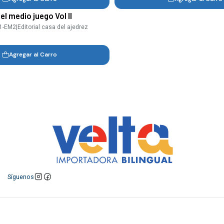
el medio juego Vol II
61-EM2
|
Editorial casa del ajedrez
Agregar al Carro
Síguenos