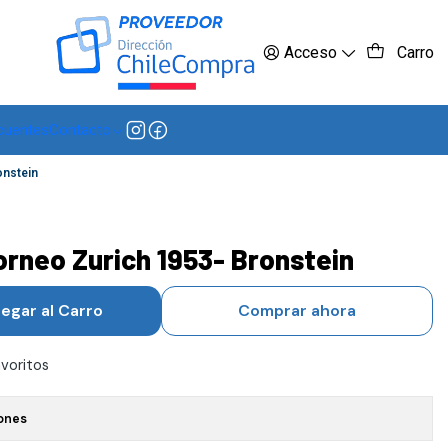
 más
Acceso
Carro
cuentes
Contacto
onstein
orneo Zurich 1953- Bronstein
egar al Carro
Comprar ahora
avoritos
ones