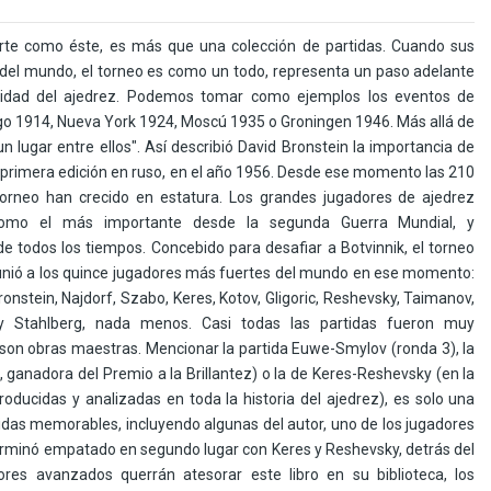
uerte como éste, es más que una colección de partidas. Cuando sus
 del mundo, el torneo es como un todo, representa un paso adelante
tividad del ajedrez. Podemos tomar como ejemplos los eventos de
go 1914, Nueva York 1924, Moscú 1935 o Groningen 1946. Más allá de
 lugar entre ellos". Así describió David Bronstein la importancia de
a primera edición en ruso, en el año 1956. Desde ese momento las 210
torneo han crecido en estatura. Los grandes jugadores de ajedrez
 como el más importante desde la segunda Guerra Mundial, y
 todos los tiempos. Concebido para desafiar a Botvinnik, el torneo
unió a los quince jugadores más fuertes del mundo en ese momento:
ronstein, Najdorf, Szabo, Keres, Kotov, Gligoric, Reshevsky, Taimanov,
y Stahlberg, nada menos. Casi todas las partidas fueron muy
son obras maestras. Mencionar la partida Euwe-Smylov (ronda 3), la
 ganadora del Premio a la Brillantez) o la de Keres-Reshevsky (en la
oducidas y analizadas en toda la historia del ajedrez), es solo una
das memorables, incluyendo algunas del autor, uno de los jugadores
erminó empatado en segundo lugar con Keres y Reshevsky, detrás del
ores avanzados querrán atesorar este libro en su biblioteca, los