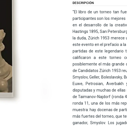
DESCRIPCIÓN
"El libro de un torneo tan f
participantes son los mejores
en el desarrollo de la crea
Hastings 1895, San Petersbur
la duda, Zúrich 1953 merece un
este evento en el prefacio a l
partidas de este legendario 
calificaron a este torneo
posiblemente el más grande de
de Candidatos Zúrich 1953 re
Smyslov, Geller, Boleslavsky, B
Euwe, Petrosian, Averbakh 
disputadas y muchas de ellas 
de Taimanov-Najdorf (ronda 4,
ronda 11, una de los más repr
muestra: hay docenas de parti
más fuertes del torneo, que t
ganador, Smyslov. Los jugad