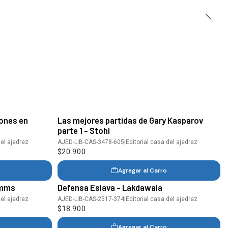
iones en
Las mejores partidas de Gary Kasparov
parte 1 - Stohl
del ajedrez
AJED-LIB-CAS-3478-605
|
Editorial casa del ajedrez
$20.900
Agregar al Carro
Emms
Defensa Eslava - Lakdawala
del ajedrez
AJED-LIB-CAS-2517-374
|
Editorial casa del ajedrez
$18.900
Agregar al Carro