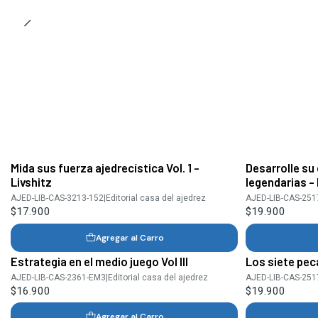
Mida sus fuerza ajedrecística Vol. 1 -
Desarrolle su 
Livshitz
legendarias 
AJED-LIB-CAS-3213-152
|
Editorial casa del ajedrez
AJED-LIB-CAS-251
$17.900
$19.900
Agregar al Carro
Estrategia en el medio juego Vol III
Los siete pec
AJED-LIB-CAS-2361-EM3
|
Editorial casa del ajedrez
AJED-LIB-CAS-251
$16.900
$19.900
Agregar al Carro