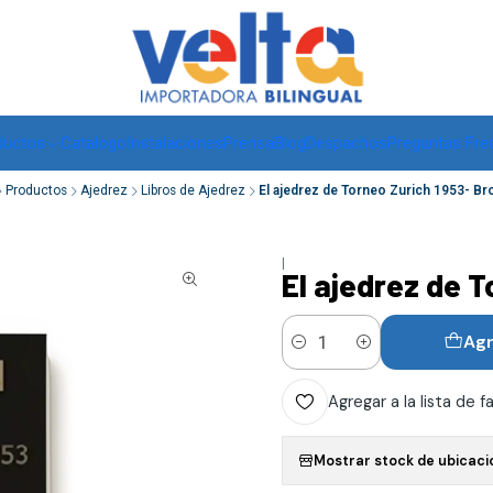
Envíos a todo Chile, RM de 1 a 3 días hábiles, regiones -
ver
ductos
Catalogo
Instalaciones
Prensa
Blog
Despachos
Preguntas Fre
Productos
Ajedrez
Libros de Ajedrez
El ajedrez de Torneo Zurich 1953- Br
|
El ajedrez de T
Agr
Cantidad
Agregar a la lista de f
Mostrar stock de ubicaci