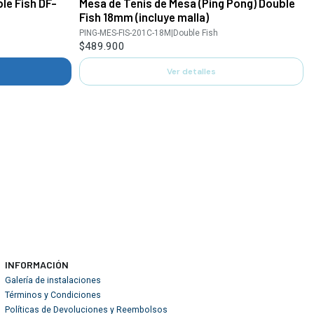
le Fish DF-
Mesa de Tenis de Mesa (Ping Pong) Double
Agotado
Fish 18mm (incluye malla)
PING-MES-FIS-201C-18M
|
Double Fish
$489.900
Ver detalles
INFORMACIÓN
Galería de instalaciones
Términos y Condiciones
Políticas de Devoluciones y Reembolsos