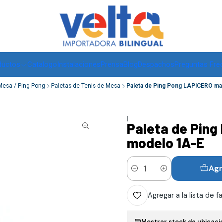
Envíos a todo Chile, RM de 1 a 3 días hábiles, regiones -
ver
ductos
Catalogo
Instalaciones
Prensa
Blog
Despachos
Preguntas Fre
Mesa / Ping Pong
Paletas de Tenis de Mesa
Paleta de Ping Pong LAPICERO ma
|
Paleta de Ping
modelo 1A-E
Agr
Cantidad
Agregar a la lista de f
Mostrar stock de ubicaci