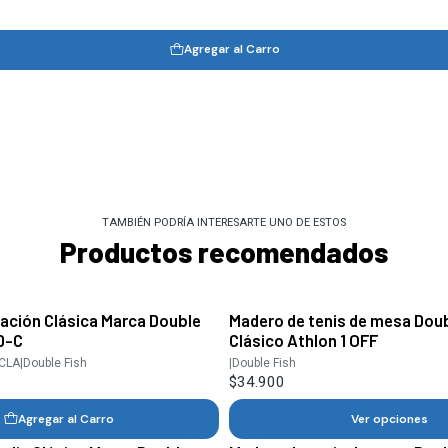
Agregar al Carro
TAMBIÉN PODRÍA INTERESARTE UNO DE ESTOS
Productos recomendados
ciación Clásica Marca Double
Madero de tenis de mesa Doub
D-C
Clásico Athlon 1 OFF
-CLA
|
Double Fish
|
Double Fish
$34.900
Agregar al Carro
Ver opciones