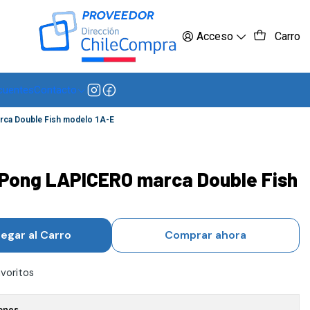
 más
Acceso
Carro
cuentes
Contacto
rca Double Fish modelo 1A-E
 Pong LAPICERO marca Double Fish
egar al Carro
Comprar ahora
avoritos
ones