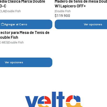
edia Clásica Marca Double
Madero de tenis de mesa Doub
5D-C
W1 Lapicero OFF+
-CLA
|
Double Fish
|
Double Fish
$119.900
Agregar al Carro
Ver opciones
ector para Mesa de Tenis de
ouble Fish
VE-MES
|
Double Fish
Ver opciones