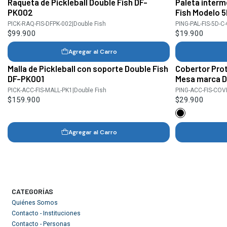
Raqueta de Pickleball Double Fish DF-
Paleta interm
PK002
Fish Modelo 
PICK-RAQ-FIS-DFPK-002
|
Double Fish
PING-PAL-FIS-5D-C
$99.900
$19.900
Agregar al Carro
Malla de Pickleball con soporte Double Fish
Cobertor Prot
DF-PK001
Mesa marca D
PICK-ACC-FIS-MALL-PK1
|
Double Fish
PING-ACC-FIS-CO
$159.900
$29.900
Agregar al Carro
CATEGORÍAS
Quiénes Somos
Contacto - Instituciones
Contacto - Personas