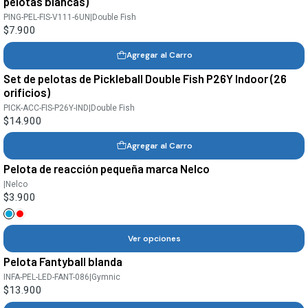
pelotas blancas)
PING-PEL-FIS-V111-6UN
|
Double Fish
$7.900
Agregar al Carro
Set de pelotas de Pickleball Double Fish P26Y Indoor (26
orificios)
PICK-ACC-FIS-P26Y-IND
|
Double Fish
$14.900
Agregar al Carro
Pelota de reacción pequeña marca Nelco
|
Nelco
$3.900
Ver opciones
Pelota Fantyball blanda
INFA-PEL-LED-FANT-086
|
Gymnic
$13.900