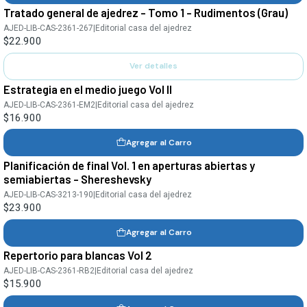
Tratado general de ajedrez - Tomo 1 - Rudimentos (Grau)
Agotado
AJED-LIB-CAS-2361-267
|
Editorial casa del ajedrez
$22.900
Ver detalles
Estrategia en el medio juego Vol II
AJED-LIB-CAS-2361-EM2
|
Editorial casa del ajedrez
$16.900
Agregar al Carro
Planificación de final Vol. 1 en aperturas abiertas y
semiabiertas - Shereshevsky
AJED-LIB-CAS-3213-190
|
Editorial casa del ajedrez
$23.900
Agregar al Carro
Repertorio para blancas Vol 2
AJED-LIB-CAS-2361-RB2
|
Editorial casa del ajedrez
$15.900