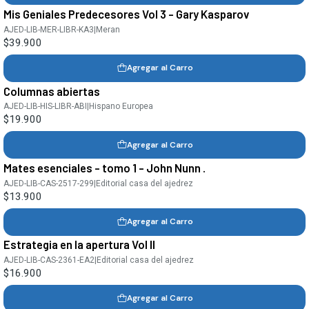
Mis Geniales Predecesores Vol 3 - Gary Kasparov
AJED-LIB-MER-LIBR-KA3
|
Meran
$39.900
Agregar al Carro
Columnas abiertas
AJED-LIB-HIS-LIBR-ABI
|
Hispano Europea
$19.900
Agregar al Carro
Mates esenciales - tomo 1 - John Nunn .
AJED-LIB-CAS-2517-299
|
Editorial casa del ajedrez
$13.900
Agregar al Carro
Estrategia en la apertura Vol II
AJED-LIB-CAS-2361-EA2
|
Editorial casa del ajedrez
$16.900
Agregar al Carro