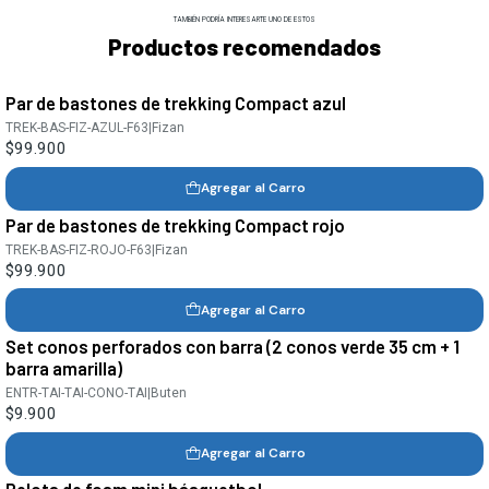
TAMBIÉN PODRÍA INTERESARTE UNO DE ESTOS
Productos recomendados
Par de bastones de trekking Compact azul
TREK-BAS-FIZ-AZUL-F63
|
Fizan
$99.900
Agregar al Carro
Par de bastones de trekking Compact rojo
TREK-BAS-FIZ-ROJO-F63
|
Fizan
$99.900
Agregar al Carro
Set conos perforados con barra (2 conos verde 35 cm + 1
barra amarilla)
ENTR-TAI-TAI-CONO-TAI
|
Buten
$9.900
Agregar al Carro