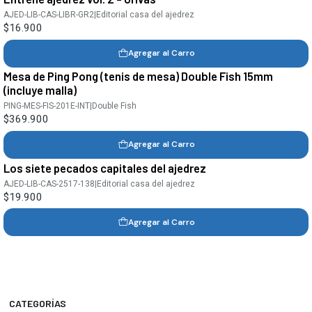
AJED-LIB-CAS-LIBR-GR2
|
Editorial casa del ajedrez
$16.900
Agregar al Carro
Mesa de Ping Pong (tenis de mesa) Double Fish 15mm
(incluye malla)
PING-MES-FIS-201E-INT
|
Double Fish
$369.900
Agregar al Carro
Los siete pecados capitales del ajedrez
AJED-LIB-CAS-2517-138
|
Editorial casa del ajedrez
$19.900
Agregar al Carro
CATEGORÍAS