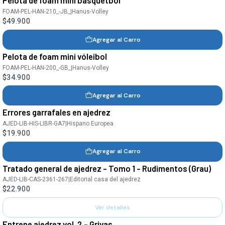
Pelota de foam mini básquetbol
FOAM-PEL-HAN-210_-JB_
|
Hanus-Volley
$49.900
Agregar al Carro
Pelota de foam mini vóleibol
FOAM-PEL-HAN-200_-GB_
|
Hanus-Volley
$34.900
Agregar al Carro
Errores garrafales en ajedrez
AJED-LIB-HIS-LIBR-GA7
|
Hispano Europea
$19.900
Agregar al Carro
Tratado general de ajedrez - Tomo 1 - Rudimentos (Grau)
Agotado
AJED-LIB-CAS-2361-267
|
Editorial casa del ajedrez
$22.900
Ver detalles
Entrene ajedrez vol. 2 - Grivas