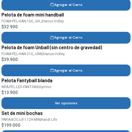
Agregar al Carro
Pelota de foam mini handball
FOAM-PEL-HAN-160_-GH_
|
Hanus-Volley
$32.900
Agregar al Carro
Pelota de foam Unball (sin centro de gravedad)
FOAM-PEL-HAN-210_-UNB
|
Hanus-Volley
$39.900
Agregar al Carro
Pelota Fantyball blanda
INFA-PEL-LED-FANT-086
|
Gymnic
$13.900
Ver opciones
Set de mini bochas
PARA-BOC-LIF-1129-MIN
|
Handi Life
$199.000