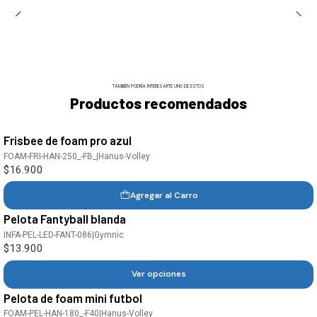
TAMBIÉN PODRÍA INTERESARTE UNO DE ESTOS
Productos recomendados
Frisbee de foam pro azul
FOAM-FRI-HAN-250_-FB_
|
Hanus-Volley
$16.900
Agregar al Carro
Pelota Fantyball blanda
INFA-PEL-LED-FANT-086
|
Gymnic
$13.900
Ver opciones
Pelota de foam mini futbol
FOAM-PEL-HAN-180_-F40
|
Hanus-Volley