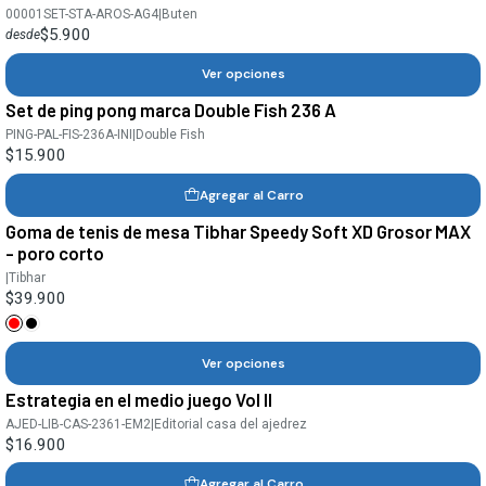
00001SET-STA-AROS-AG4
|
Buten
$5.900
desde
Ver opciones
Set de ping pong marca Double Fish 236 A
PING-PAL-FIS-236A-INI
|
Double Fish
$15.900
Agregar al Carro
Goma de tenis de mesa Tibhar Speedy Soft XD Grosor MAX
- poro corto
|
Tibhar
$39.900
Ver opciones
Estrategia en el medio juego Vol II
AJED-LIB-CAS-2361-EM2
|
Editorial casa del ajedrez
$16.900
Agregar al Carro