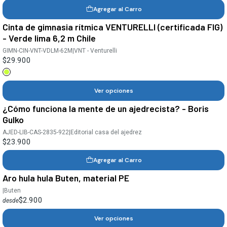
Agregar al Carro
Cinta de gimnasia rítmica VENTURELLI (certificada FIG)
- Verde lima 6,2 m Chile
GIMN-CIN-VNT-VDLM-62M
|
VNT - Venturelli
$29.900
Ver opciones
¿Cómo funciona la mente de un ajedrecista? - Boris
Gulko
AJED-LIB-CAS-2835-922
|
Editorial casa del ajedrez
$23.900
Agregar al Carro
Aro hula hula Buten, material PE
|
Buten
$2.900
desde
Ver opciones