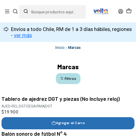
Envíos a todo Chile, RM de 1 a 3 días hábiles, regiones
-
ver más
Inicio
Marcas
Marcas
Filtros
Tablero de ajedrez DGT y piezas (No Incluye reloj)
AJED-REL-DGT-DESA-RMA
|
DGT
$19.900
Agregar al Carro
Balón sonoro de fútbol N° 4