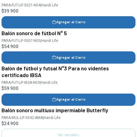
PARA-FUT-LIF-5021-N04
|
Handi Life
$39.900
Agregar al Carro
Balón sonoro de fútbol N° 5
PARA-FUT-LIF-5007-N05
|
Handi Life
$54.900
Agregar al Carro
Balón de fútbol y futsal N°3 Para no videntes
certificado IBSA
PARA-FUT-LIF-IBSA-N03
|
Handi Life
$59.900
Agregar al Carro
Balón sonoro multiuso impermiable Butterfly
Agotado
PARA-MUL-LIF-5042-AMA
|
Handi Life
$24.900
Ver detalles