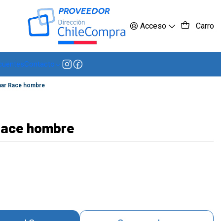
 más
Acceso
Carro
cuentes
Contacto
har Race hombre
Race hombre