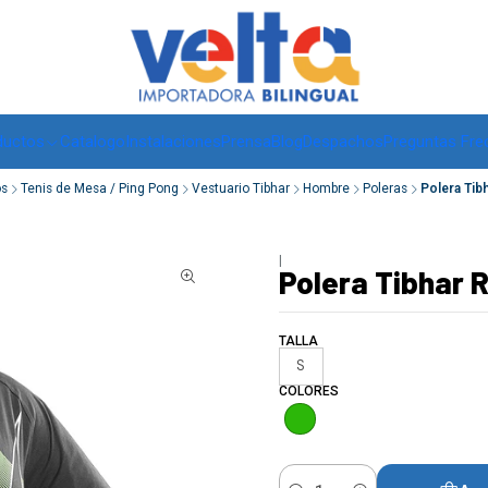
Envíos a todo Chile, RM de 1 a 3 días hábiles, regiones -
ver
ductos
Catalogo
Instalaciones
Prensa
Blog
Despachos
Preguntas Fre
os
Tenis de Mesa / Ping Pong
Vestuario Tibhar
Hombre
Poleras
Polera Tib
|
Polera Tibhar 
TALLA
S
COLORES