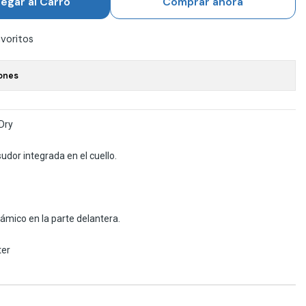
egar al Carro
Comprar ahora
avoritos
ones
Dry
udor integrada en el cuello.
mico en la parte delantera.
ter