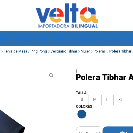
Envíos a todo Chile, RM de 1 a 3 días hábiles, regiones -
ver
ductos
Catalogo
Instalaciones
Prensa
Blog
Despachos
Preguntas Fre
s
Tenis de Mesa / Ping Pong
Vestuario Tibhar
Mujer
Poleras
Polera Tibhar 
|
Polera Tibhar A
TALLA
S
M
L
XL
COLORES