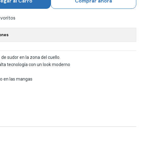
egar al Carro
Comprar ahora
avoritos
ones
de sudor en la zona del cuello.
 alta tecnología con un look moderno
so en las mangas