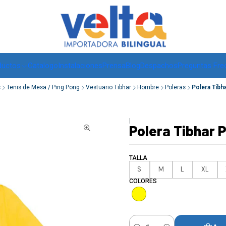
Envíos a todo Chile, RM de 1 a 3 días hábiles, regiones -
ver
ductos
Catalogo
Instalaciones
Prensa
Blog
Despachos
Preguntas Fre
s
Tenis de Mesa / Ping Pong
Vestuario Tibhar
Hombre
Poleras
Polera Tibh
|
Polera Tibhar 
TALLA
S
M
L
XL
COLORES