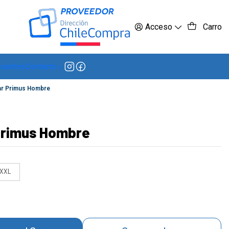
 más
Acceso
Carro
cuentes
Contacto
ar Primus Hombre
Primus Hombre
XXL