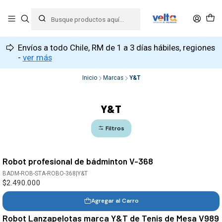
Envíos a todo Chile, RM de 1 a 3 días hábiles, regiones
-
ver más
Inicio
Marcas
Y&T
Y&T
Filtros
Robot profesional de bádminton V-368
BADM-ROB-STA-ROBO-368
|
Y&T
$2.490.000
Agregar al Carro
Robot Lanzapelotas marca Y&T de Tenis de Mesa V989