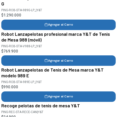
G
PING-ROB-STA-989G-LP_
|
Y&T
$1.290.000
Agregar al Carro
Robot Lanzapelotas profesional marca Y&T de Tenis
de Mesa 988 (móvil)
PING-ROB-STA-V988-LP_
|
Y&T
$769.900
Agregar al Carro
Robot Lanzapelotas de Tenis de Mesa marca Y&T
modelo 989 E
PING-ROB-STA-989E-LP_
|
Y&T
$990.000
Agregar al Carro
Recoge pelotas de tenis de mesa Y&T
PING-REC-STA-RECE-CAN
|
Y&T