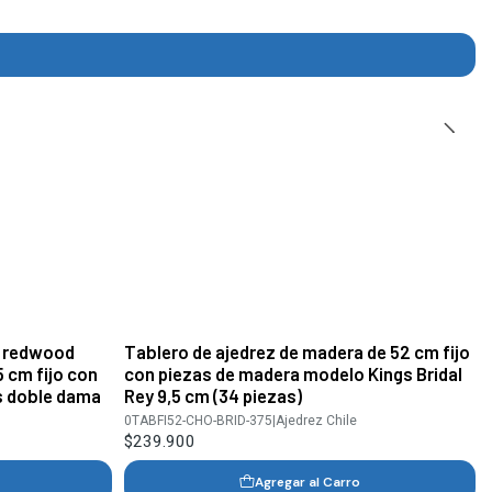
a redwood
Tablero de ajedrez de madera de 52 cm fijo
 cm fijo con
con piezas de madera modelo Kings Bridal
s doble dama
Rey 9,5 cm (34 piezas)
0TABFI52-CHO-BRID-375
|
Ajedrez Chile
$239.900
Agregar al Carro