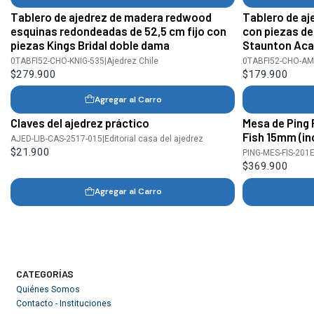
Tablero de ajedrez de madera redwood
Tablero de aj
esquinas redondeadas de 52,5 cm fijo con
con piezas d
piezas Kings Bridal doble dama
Staunton Acac
0TABFI52-CHO-KNIG-535
|
Ajedrez Chile
0TABFI52-CHO-AM
$279.900
$179.900
Agregar al Carro
Claves del ajedrez práctico
Mesa de Ping 
Fish 15mm (in
AJED-LIB-CAS-2517-015
|
Editorial casa del ajedrez
$21.900
PING-MES-FIS-201E
$369.900
Agregar al Carro
CATEGORÍAS
Quiénes Somos
Contacto - Instituciones