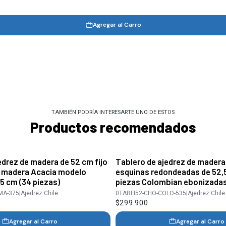
Agregar al Carro
TAMBIÉN PODRÍA INTERESARTE UNO DE ESTOS
Productos recomendados
edrez de madera de 52 cm fijo
Tablero de ajedrez de mader
e madera Acacia modelo
esquinas redondeadas de 52,5
5 cm (34 piezas)
piezas Colombian ebonizada
MA-375
|
Ajedrez Chile
0TABFI52-CHO-COLO-535
|
Ajedrez Chile
$299.900
Agregar al Carro
Agregar al Carro