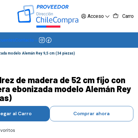
 más
Acceso
Carro
cuentes
Contacto
izada modelo Alemán Rey 9,5 cm (34 piezas)
drez de madera de 52 cm fijo con
era ebonizada modelo Alemán Rey
as)
egar al Carro
Comprar ahora
avoritos