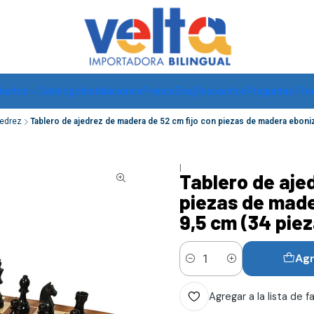
Envíos a todo Chile, RM de 1 a 3 días hábiles, regiones -
ver
ductos
Catalogo
Instalaciones
Prensa
Blog
Despachos
Preguntas Fre
jedrez
Tablero de ajedrez de madera de 52 cm fijo con piezas de madera ebon
|
Tablero de aje
piezas de mad
9,5 cm (34 piez
Agr
Cantidad
Agregar a la lista de f