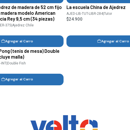
edrez de madera de 52 cm fijo
La escuela China de Ajedrez
e madera modelo American
AJED-LIB-TUT-LIBR-284
|
Tutor
ia Rey 9,5 cm (34 piezas)
$24.900
ER-375
|
Ajedrez Chile
Agregar al Carro
Agregar al Carro
Pong (tenis de mesa) Double
cluye malla)
-INT
|
Double Fish
Agregar al Carro