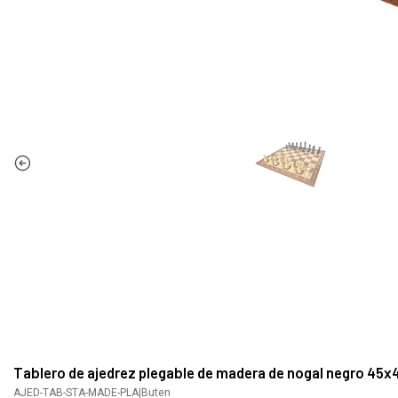
Tablero de ajedrez plegable de madera de nogal negro 45x
AJED-TAB-STA-MADE-PLA
|
Buten