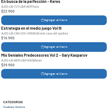
En busca de la perfección - Keres
AJED-LIB-TUT-LIBR-KEP
|
Tutor
$22.900
Agregar al Carro
Estrategia en el medio juego Vol III
AJED-LIB-CAS-2361-EM3
|
Editorial casa del ajedrez
$16.900
Agregar al Carro
Mis Geniales Predecesores Vol 2 - Gary Kasparov
AJED-LIB-MER-LIBR-KA2
|
Meran
$39.900
Agregar al Carro
CATEGORÍAS
Quiénes Somos