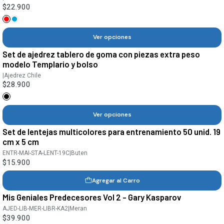
$22.900
Ver opciones
Set de ajedrez tablero de goma con piezas extra peso
modelo Templario y bolso
|
Ajedrez Chile
$28.900
Ver opciones
Set de lentejas multicolores para entrenamiento 50 unid. 19
cm x 5 cm
ENTR-MAI-STA-LENT-19C
|
Buten
$15.900
Agregar al Carro
Mis Geniales Predecesores Vol 2 - Gary Kasparov
AJED-LIB-MER-LIBR-KA2
|
Meran
$39.900