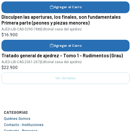
Agregar al Carro
Disculpen las aperturas, los finales, son fundamentales
Primera parte (peones y piezas menores)
AJED-LIB-CAS-3290-788
|
Editorial casa del ajedrez
$16.900
Agregar al Carro
Tratado general de ajedrez - Tomo 1 - Rudimentos (Grau)
Agotado
AJED-LIB-CAS-2361-267
|
Editorial casa del ajedrez
$22.900
Ver detalles
CATEGORÍAS
Quiénes Somos
Contacto - Instituciones
Contacto - Personas