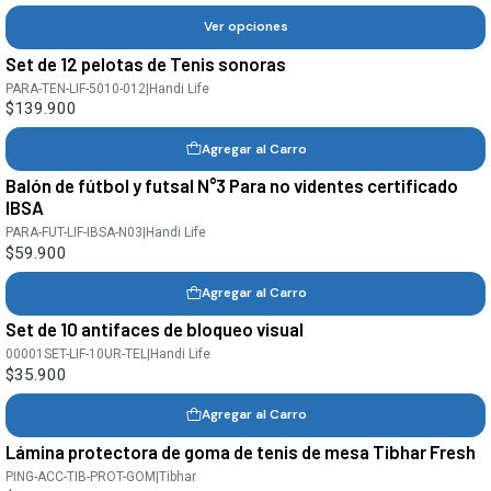
Ver opciones
Set de 12 pelotas de Tenis sonoras
PARA-TEN-LIF-5010-012
|
Handi Life
$139.900
Agregar al Carro
Balón de fútbol y futsal N°3 Para no videntes certificado
IBSA
PARA-FUT-LIF-IBSA-N03
|
Handi Life
$59.900
Agregar al Carro
Set de 10 antifaces de bloqueo visual
00001SET-LIF-10UR-TEL
|
Handi Life
$35.900
Agregar al Carro
Lámina protectora de goma de tenis de mesa Tibhar Fresh
PING-ACC-TIB-PROT-GOM
|
Tibhar