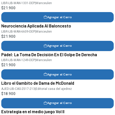
LIBR-LIB-WAN-1331-DEP
|
Wanceulen
$21.900
Agregar al Carro
Neurociencia Aplicada Al Baloncesto
LIBR-LIB-WAN-6609-DEP
|
Wanceulen
$21.900
Agregar al Carro
Pádel: La Toma De Decisión En El Golpe De Derecha
LIBR-LIB-WAN-1249-DEP
|
Wanceulen
$21.900
Agregar al Carro
Libro el Gambito de Dama de McDonald
AJED-LIB-CAS-2517-213
|
Editorial casa del ajedrez
$18.900
Agregar al Carro
Estrategia en el medio juego Vol II