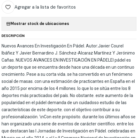
Agregar a la lista de favoritos
Mostrar stock de ubicaciones
DESCRIPCIÓN
Nuevos Avances En Investigación En Pádel. Autor:Javier Courel
Ibáñez Y Javier Bernardino J. Sánchez-Alcaraz Martínez Y Jerónimo
Cañas. NUEVOS AVANCES EN INVESTIGACIÓN EN PÁDELEl pádel es
un deporte que se encuentra desde hace una década en un continuo
crecimiento. Pese a su corta vida. se ha convertido en un fenómeno
social de masas. con una estimación de practicantes en España en el
año 2015 por encima de los 4 millones. lo que lo se sitúa entre los 8
deportes más practicados del país. No obstante. este aumento de la
popularidad en el pádel demanda de un cuidadoso estudio de las
características de este deporte. con el objetivo contribuir a su
profesionalización. \nCon este propósito. durante los últimos años se
han organizado una serie de eventos de carácter científico. entre los
que destacan las I Jornadas de Investigación en Pádel. celebradas en
Murcia en el año 2014. y el I y II Congreso Nacional de Investigación en