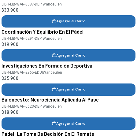
LIBR-LIB-WAN-3887-DEP
|
Wanceulen
$33.900
Agregar al Carro
Coordinación Y Equilibrio En El Pádel
LIBR-LIB-WAN-6291-DEP
|
Wanceulen
$19.900
Agregar al Carro
Investigaciones En Formación Deportiva
LIBR-LIB-WAN-2965-EDU
|
Wanceulen
$35.900
Agregar al Carro
Baloncesto: Neurociencia Aplicada Al Pase
LIBR-LIB-WAN-6623-DEP
|
Wanceulen
$18.900
Agregar al Carro
Pádel: La Toma De Decisión En El Remate