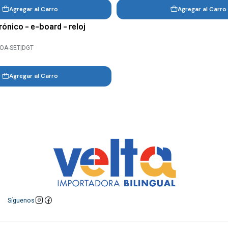
Agregar al Carro
Agregar al Carro
rónico - e-board - reloj
OA-SET
|
DGT
Agregar al Carro
Síguenos