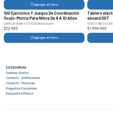
Agregar al Carro
100 Ejercicios Y Juegos De Coordinación
Tablero elect
Óculo-Motriz Para Niños De 8 A 10 Años
eboard DGT
LIBR-LIB-WAN-1021-EDU
|
Wanceulen
00001TAB-DGT-EB
$22.900
$1.090.000
Agregar al Carro
CATEGORÍAS
Quiénes Somos
Contacto - Instituciones
Contacto - Personas
Preguntas Frecuentes
Despachos/Plazos