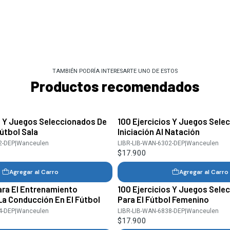
TAMBIÉN PODRÍA INTERESARTE UNO DE ESTOS
Productos recomendados
s Y Juegos Seleccionados De
100 Ejercicios Y Juegos Sele
Fútbol Sala
Iniciación Al Natación
2-DEP
|
Wanceulen
LIBR-LIB-WAN-6302-DEP
|
Wanceulen
$17.900
Agregar al Carro
Agregar al Carro
ara El Entrenamiento
100 Ejercicios Y Juegos Sele
La Conducción En El Fútbol
Para El Fútbol Femenino
4-DEP
|
Wanceulen
LIBR-LIB-WAN-6838-DEP
|
Wanceulen
$17.900