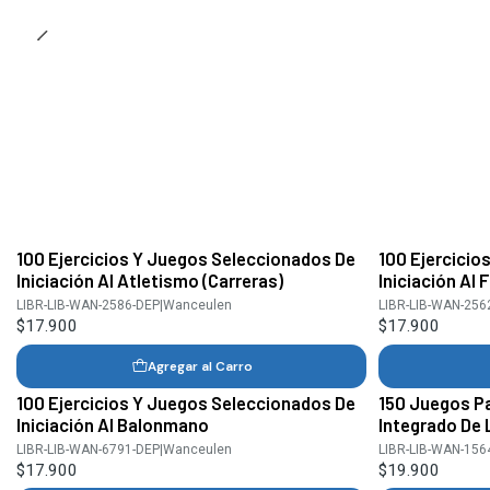
100 Ejercicios Y Juegos Seleccionados De
100 Ejercicio
Iniciación Al Atletismo (Carreras)
Iniciación Al 
LIBR-LIB-WAN-2586-DEP
|
Wanceulen
LIBR-LIB-WAN-256
$17.900
$17.900
Agregar al Carro
100 Ejercicios Y Juegos Seleccionados De
150 Juegos P
Iniciación Al Balonmano
Integrado De 
LIBR-LIB-WAN-6791-DEP
|
Wanceulen
LIBR-LIB-WAN-156
$17.900
$19.900