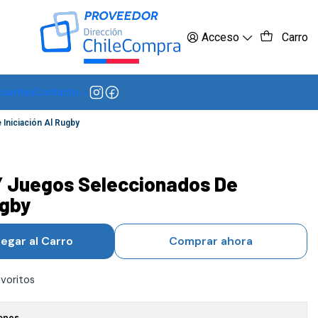
 más
Acceso
Carro
cuentes
Contacto
Iniciación Al Rugby
 Y Juegos Seleccionados De
ugby
egar al Carro
Comprar ahora
avoritos
ones