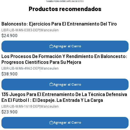
TAMBIÉN PODRÍA INTERESARTE UNO DE ESTOS
Productos recomendados
Baloncesto: Ejercicios Para El Entrenamiento Del Tiro
LIBR-LIB-WAN-0383-DEP
|
Wanceulen
$24.900
Agregar al Carro
Los Procesos De Formación Y Rendimiento En Baloncesto:
Progresos Científicos Para Su Mejora
LIBR-LIB-WAN-4962-DEP
|
Wanceulen
$38.900
Agregar al Carro
135 Juegos Para El Entrenamiento De La Técnica Defensiva
En El Fútbol I : El Despeje. La Entrada Y La Carga
LIBR-LIB-WAN-1618-DEP
|
Wanceulen
$23.900
Agregar al Carro