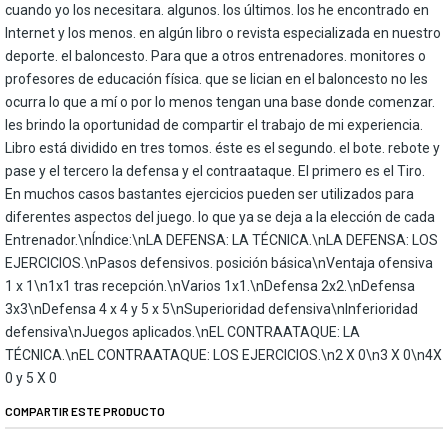
cuando yo los necesitara. algunos. los últimos. los he encontrado en
Internet y los menos. en algún libro o revista especializada en nuestro
deporte. el baloncesto. Para que a otros entrenadores. monitores o
profesores de educación física. que se lician en el baloncesto no les
ocurra lo que a mí o por lo menos tengan una base donde comenzar.
les brindo la oportunidad de compartir el trabajo de mi experiencia.
Libro está dividido en tres tomos. éste es el segundo. el bote. rebote y
pase y el tercero la defensa y el contraataque. El primero es el Tiro.
En muchos casos bastantes ejercicios pueden ser utilizados para
diferentes aspectos del juego. lo que ya se deja a la elección de cada
Entrenador.\nÍndice:\nLA DEFENSA: LA TÉCNICA.\nLA DEFENSA: LOS
EJERCICIOS.\nPasos defensivos. posición básica\nVentaja ofensiva
1 x 1\n1x1 tras recepción.\nVarios 1x1.\nDefensa 2x2.\nDefensa
3x3\nDefensa 4 x 4 y 5 x 5\nSuperioridad defensiva\nInferioridad
defensiva\nJuegos aplicados.\nEL CONTRAATAQUE: LA
TÉCNICA.\nEL CONTRAATAQUE: LOS EJERCICIOS.\n2 X 0\n3 X 0\n4X
0 y 5 X 0
COMPARTIR ESTE PRODUCTO