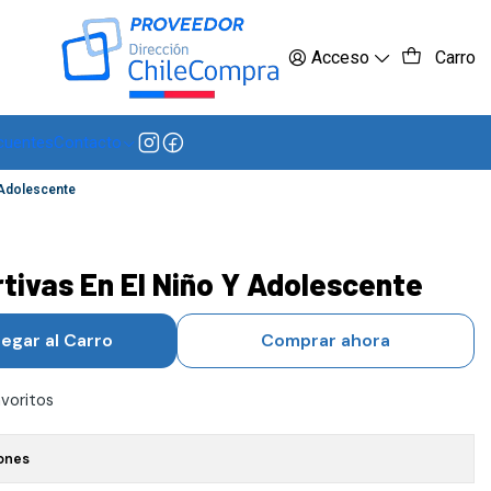
 más
Acceso
Carro
cuentes
Contacto
 Adolescente
tivas En El Niño Y Adolescente
egar al Carro
Comprar ahora
avoritos
ones