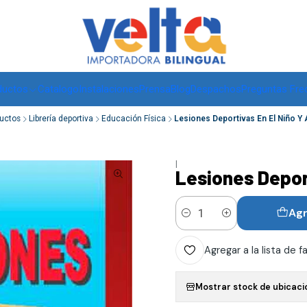
Envíos a todo Chile, RM de 1 a 3 días hábiles, regiones -
ver
ductos
Catalogo
Instalaciones
Prensa
Blog
Despachos
Preguntas Fre
uctos
Librería deportiva
Educación Física
Lesiones Deportivas En El Niño Y
|
Lesiones Depor
Agr
Cantidad
Agregar a la lista de f
Mostrar stock de ubicaci