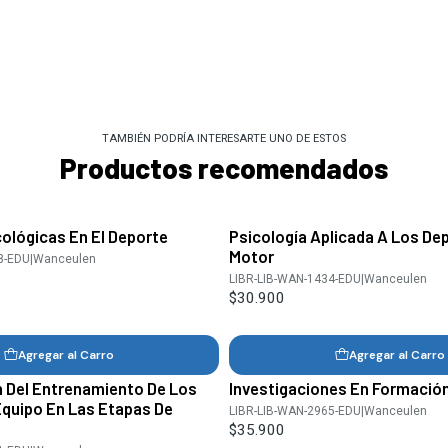
TAMBIÉN PODRÍA INTERESARTE UNO DE ESTOS
Productos recomendados
cológicas En El Deporte
Psicología Aplicada A Los De
Motor
8-EDU
|
Wanceulen
LIBR-LIB-WAN-1434-EDU
|
Wanceulen
$30.900
Agregar al Carro
Agregar al Carro
 Del Entrenamiento De Los
Investigaciones En Formació
Equipo En Las Etapas De
LIBR-LIB-WAN-2965-EDU
|
Wanceulen
$35.900