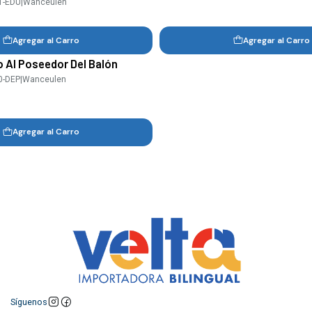
1-EDU
|
Wanceulen
Agregar al Carro
Agregar al Carro
 Al Poseedor Del Balón
0-DEP
|
Wanceulen
Agregar al Carro
Síguenos