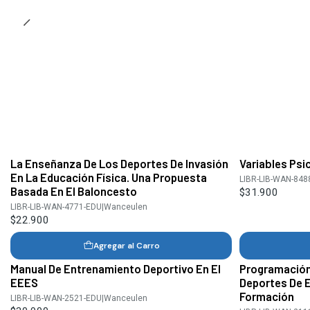
La Enseñanza De Los Deportes De Invasión
Variables Psi
En La Educación Física. Una Propuesta
LIBR-LIB-WAN-848
Basada En El Baloncesto
$31.900
LIBR-LIB-WAN-4771-EDU
|
Wanceulen
$22.900
Agregar al Carro
Manual De Entrenamiento Deportivo En El
Programación
EEES
Deportes De 
Formación
LIBR-LIB-WAN-2521-EDU
|
Wanceulen