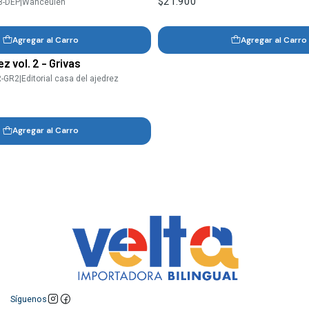
$21.900
8-DEP
|
Wanceulen
Agregar al Carro
Agregar al Carro
z vol. 2 - Grivas
R-GR2
|
Editorial casa del ajedrez
Agregar al Carro
Síguenos