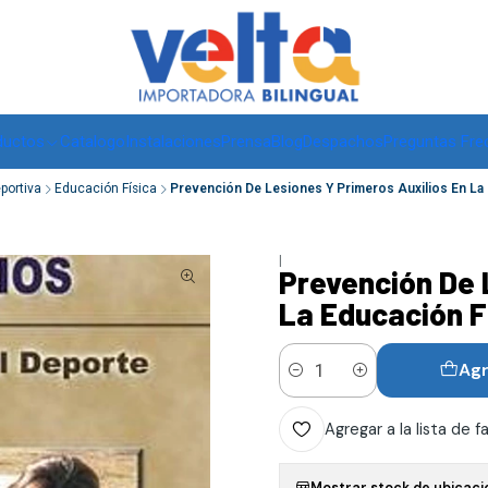
Envíos a todo Chile, RM de 1 a 3 días hábiles, regiones -
ver
ductos
Catalogo
Instalaciones
Prensa
Blog
Despachos
Preguntas Fre
eportiva
Educación Física
Prevención De Lesiones Y Primeros Auxilios En La 
|
Prevención De 
La Educación F
Agr
Cantidad
Agregar a la lista de f
Mostrar stock de ubicaci