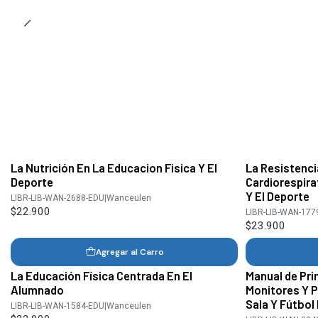
La Nutrición En La Educacion Fisica Y El
La Resistenci
Deporte
Cardiorespira
Y El Deporte
LIBR-LIB-WAN-2688-EDU
|
Wanceulen
$22.900
LIBR-LIB-WAN-177
$23.900
Agregar al Carro
La Educación Física Centrada En El
Manual de Pri
Alumnado
Monitores Y P
Sala Y Fútbol
LIBR-LIB-WAN-1584-EDU
|
Wanceulen