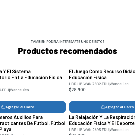
TAMBIÉN PODRÍA INTERESARTE UNO DE ESTOS
Productos recomendados
a Y El Sistema
El Juego Como Recurso Didác
torio En La Educación Física
Educación Física
LIBR-LIB-WAN-7832-EDU
|
Wanceulen
$28.900
9-EDU
|
Wanceulen
Agregar al Carro
Agregar al Carro
meros Auxilios Para
La Relajación Y La Respiració
racticantes De Fútbol. Fútbol
Educación Física Y El Deporte
 Playa
LIBR-LIB-WAN-2695-EDU
|
Wanceulen