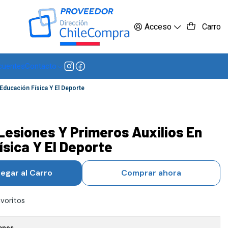
 más
Acceso
Carro
cuentes
Contacto
Educación Física Y El Deporte
Lesiones Y Primeros Auxilios En
ísica Y El Deporte
egar al Carro
Comprar ahora
avoritos
ones