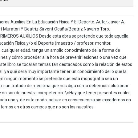
ros Auxilios En La Educación Física Y El Deporte. Autor:Javier A.
t Muratori Y Beatriz Sirvent Ocaña/Beatriz Navarro Toro.
IMEROS AUXILIOS Desde esta obra se pretende que todo aquella
cación Física y/o el Deporte (maestro / profesor. monitor.
de cualquier edad. tenga un amplio conocimiento de la forma de
ones y cómo proceder a la hora de prevenir lesiones o una vez que
ste libro se tocarán temas tan destacados como la relación de estos
al. ya que será muy importante tener un conocimiento de lo que la
\nEn ningún momento se pretende que esta monografía sea un
o ni un tratado de medicina que nos diga cómo debemos solucionar
no son de nuestra competencia. \nHay que tener presentes cuáles
cada uno y. de este modo. actuar en consecuencia sin excedernos en
ternos en otros campos que no son los nuestros.