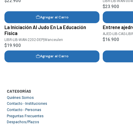
$22.900
LIBR-LIB-WAN-004
$23.900
Agregar al Carro
La Iniciación Al Judo En La Educación
Entrene ajedre
Física
AJED-LIB-CAS-LIB
$16.900
LIBR-LIB-WAN-2202-DEP
|
Wanceulen
$19.900
Agregar al Carro
CATEGORÍAS
Quiénes Somos
Contacto - Instituciones
Contacto - Personas
Preguntas Frecuentes
Despachos/Plazos