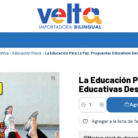
Envíos a todo Chile, RM de 1 a 3 días hábiles, regiones -
ver
ductos
Catalogo
Instalaciones
Prensa
Blog
Despachos
Preguntas Fre
ortiva
Educación Física
La Educación Para La Paz. Propuestas Educativas Des
|
La Educación P
Educativas Des
Agr
Cantidad
Agregar a la lista de f
Mostrar stock de ubicaci