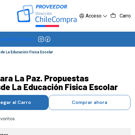
 más
Acceso
Carro
cuentes
Contacto
de La Educación Fisica Escolar
ara La Paz. Propuestas
de La Educación Fisica Escolar
egar al Carro
Comprar ahora
avoritos
ones