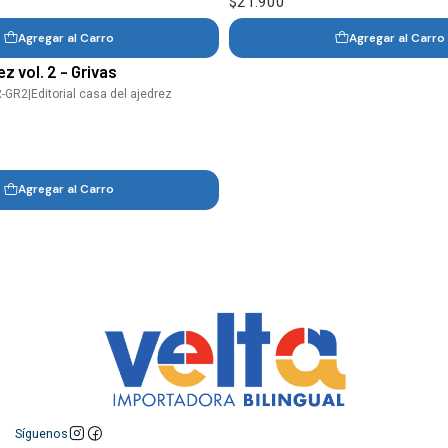
$21.900
Agregar al Carro
Agregar al Carro
z vol. 2 - Grivas
R-GR2
|
Editorial casa del ajedrez
Agregar al Carro
Síguenos