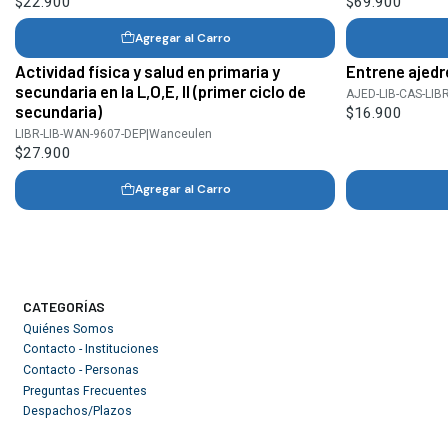
$22.900
$69.900
Agregar al Carro
Actividad física y salud en primaria y
Entrene ajedre
secundaria en la L,O,E, II (primer ciclo de
AJED-LIB-CAS-LIB
secundaria)
$16.900
LIBR-LIB-WAN-9607-DEP
|
Wanceulen
$27.900
Agregar al Carro
CATEGORÍAS
Quiénes Somos
Contacto - Instituciones
Contacto - Personas
Preguntas Frecuentes
Despachos/Plazos