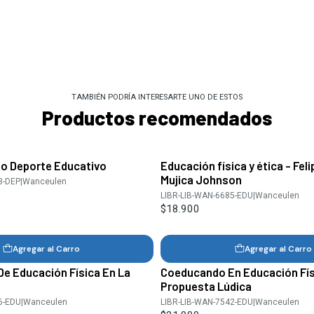
TAMBIÉN PODRÍA INTERESARTE UNO DE ESTOS
Productos recomendados
mo Deporte Educativo
Educación física y ética - Fel
Mujica Johnson
3-DEP
|
Wanceulen
LIBR-LIB-WAN-6685-EDU
|
Wanceulen
$18.900
Agregar al Carro
Agregar al Carro
De Educación Física En La
Coeducando En Educación Fís
Propuesta Lúdica
6-EDU
|
Wanceulen
LIBR-LIB-WAN-7542-EDU
|
Wanceulen