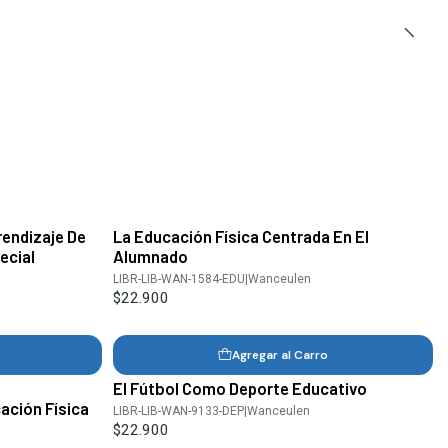
endizaje De
La Educación Física Centrada En El
ecial
Alumnado
LIBR-LIB-WAN-1584-EDU
|
Wanceulen
$22.900
Agregar al Carro
El Fútbol Como Deporte Educativo
ación Física
LIBR-LIB-WAN-9133-DEP
|
Wanceulen
$22.900