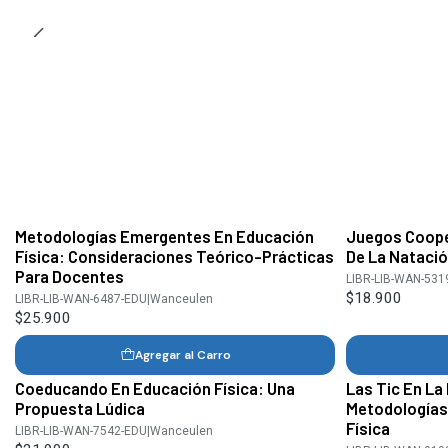
Metodologías Emergentes En Educación
Juegos Coope
Física: Consideraciones Teórico-Prácticas
De La Nataci
Para Docentes
LIBR-LIB-WAN-531
$18.900
LIBR-LIB-WAN-6487-EDU
|
Wanceulen
$25.900
Agregar al Carro
Coeducando En Educación Física: Una
Las Tic En La
Propuesta Lúdica
Metodologías
Física
LIBR-LIB-WAN-7542-EDU
|
Wanceulen