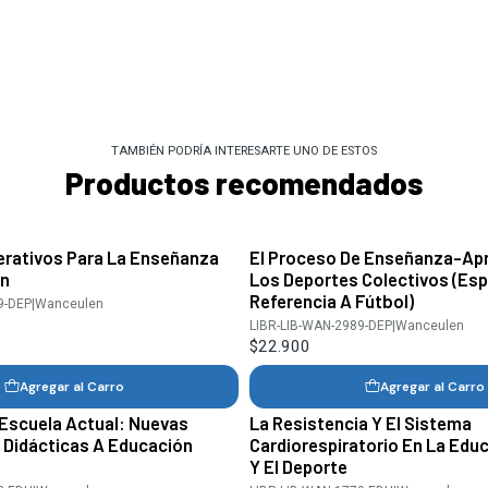
TAMBIÉN PODRÍA INTERESARTE UNO DE ESTOS
Productos recomendados
rativos Para La Enseñanza
El Proceso De Enseñanza-Apr
ón
Los Deportes Colectivos (Esp
Referencia A Fútbol)
9-DEP
|
Wanceulen
LIBR-LIB-WAN-2989-DEP
|
Wanceulen
$22.900
Agregar al Carro
Agregar al Carro
 Escuela Actual: Nuevas
La Resistencia Y El Sistema
 Didácticas A Educación
Cardiorespiratorio En La Educ
Y El Deporte