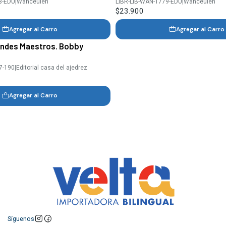
3-EDU
|
Wanceulen
LIBR-LIB-WAN-1779-EDU
|
Wanceulen
$23.900
Agregar al Carro
Agregar al Carro
andes Maestros. Bobby
7-190
|
Editorial casa del ajedrez
Agregar al Carro
Síguenos