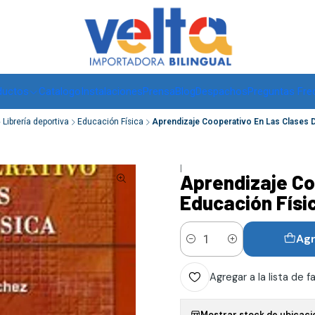
Envíos a todo Chile, RM de 1 a 3 días hábiles, regiones -
ver
ductos
Catalogo
Instalaciones
Prensa
Blog
Despachos
Preguntas Fre
Librería deportiva
Educación Física
Aprendizaje Cooperativo En Las Clases D
|
Aprendizaje Co
Educación Físi
Agr
Cantidad
Agregar a la lista de f
Mostrar stock de ubicaci