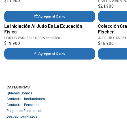
$21.900
LIBR-LIB-WAN-919
$21.900
Agregar al Carro
La Iniciación Al Judo En La Educación
Colección Gr
Física
Fischer
LIBR-LIB-WAN-2202-DEP
|
Wanceulen
AJED-LIB-CAS-251
$19.900
$16.900
Agregar al Carro
CATEGORÍAS
Quiénes Somos
Contacto - Instituciones
Contacto - Personas
Preguntas Frecuentes
Despachos/Plazos