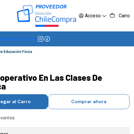
 más
Acceso
Carro
cuentes
Contacto
e Educación Física
operativo En Las Clases De
ca
egar al Carro
Comprar ahora
avoritos
ones