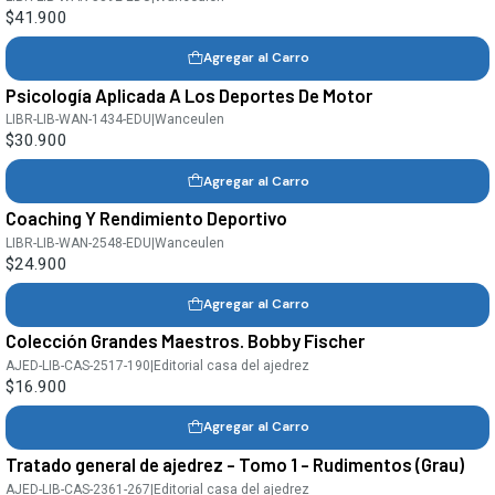
$41.900
Agregar al Carro
Psicología Aplicada A Los Deportes De Motor
LIBR-LIB-WAN-1434-EDU
|
Wanceulen
$30.900
Agregar al Carro
Coaching Y Rendimiento Deportivo
LIBR-LIB-WAN-2548-EDU
|
Wanceulen
$24.900
Agregar al Carro
Colección Grandes Maestros. Bobby Fischer
AJED-LIB-CAS-2517-190
|
Editorial casa del ajedrez
$16.900
Agregar al Carro
Tratado general de ajedrez - Tomo 1 - Rudimentos (Grau)
Agotado
AJED-LIB-CAS-2361-267
|
Editorial casa del ajedrez