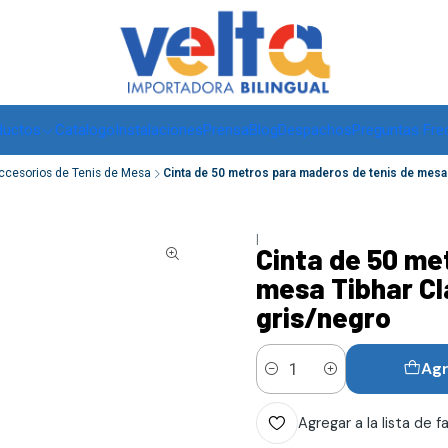
Envíos a todo Chile, RM de 1 a 3 días hábiles, regiones -
ver
ductos
Catalogo
Instalaciones
Prensa
Blog
Despachos
Preguntas Fre
ccesorios de Tenis de Mesa
Cinta de 50 metros para maderos de tenis de mesa
|
Cinta de 50 me
mesa Tibhar Cl
gris/negro
Agr
Cantidad
Agregar a la lista de f