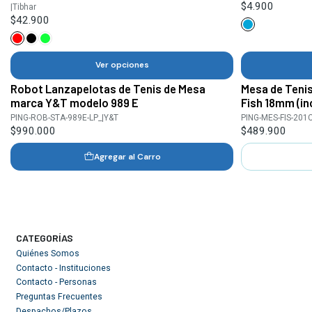
$4.900
|
Tibhar
$42.900
Ver opciones
Robot Lanzapelotas de Tenis de Mesa
Mesa de Tenis
Agotado
marca Y&T modelo 989 E
Fish 18mm (in
PING-ROB-STA-989E-LP_
|
Y&T
PING-MES-FIS-201
$990.000
$489.900
Agregar al Carro
CATEGORÍAS
Quiénes Somos
Contacto - Instituciones
Contacto - Personas
Preguntas Frecuentes
Despachos/Plazos