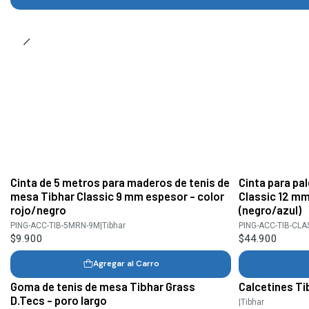
Cinta de 5 metros para maderos de tenis de
Cinta para pa
mesa Tibhar Classic 9 mm espesor - color
Classic 12 mm
rojo/negro
(negro/azul)
PING-ACC-TIB-5MRN-9M
|
Tibhar
PING-ACC-TIB-CLA
$9.900
$44.900
Agregar al Carro
Goma de tenis de mesa Tibhar Grass
Calcetines Ti
D.Tecs - poro largo
|
Tibhar