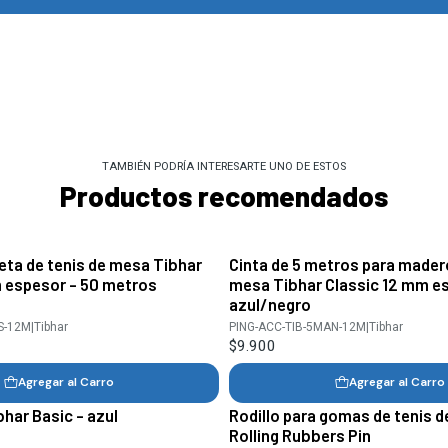
TAMBIÉN PODRÍA INTERESARTE UNO DE ESTOS
Productos recomendados
leta de tenis de mesa Tibhar
Cinta de 5 metros para mader
 espesor - 50 metros
mesa Tibhar Classic 12 mm es
azul/negro
S-12M
|
Tibhar
PING-ACC-TIB-5MAN-12M
|
Tibhar
$9.900
Agregar al Carro
Agregar al Carro
bhar Basic - azul
Rodillo para gomas de tenis 
Rolling Rubbers Pin