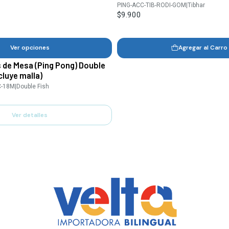
PING-ACC-TIB-RODI-GOM
|
Tibhar
$9.900
Ver opciones
Agregar al Carro
 de Mesa (Ping Pong) Double
cluye malla)
C-18M
|
Double Fish
Ver detalles