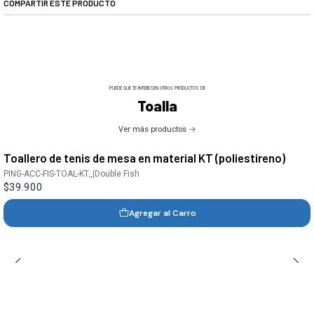
COMPARTIR ESTE PRODUCTO
PUEDE QUE TE INTERESEN OTROS PRODUCTOS DE
Toalla
Ver más productos
Toallero de tenis de mesa en material KT (poliestireno)
PING-ACC-FIS-TOAL-KT_
|
Double Fish
$39.900
Agregar al Carro