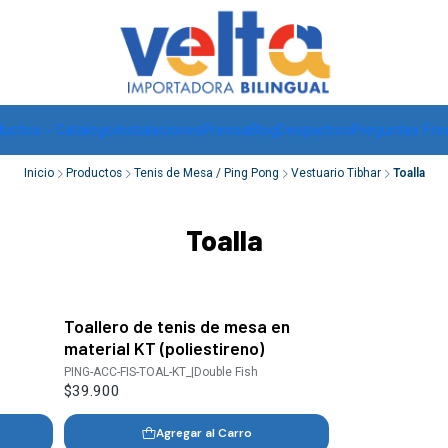
Envíos a todo Chile, RM de 1 a 3 días hábiles, regiones -
ver
ductos
Catalogo
Instalaciones
Prensa
Blog
Despachos
Preguntas Fre
Inicio
Productos
Tenis de Mesa / Ping Pong
Vestuario Tibhar
Toalla
Toalla
Toallero de tenis de mesa en
material KT (poliestireno)
PING-ACC-FIS-TOAL-KT_
|
Double Fish
$39.900
Agregar al Carro