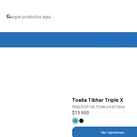
Inicio
Quiénes Somos
Pro
Toalla Tibhar Triple X
PING-ROP-TIB-TOAN-XXX
|
Tibhar
$13.900
Ver opciones